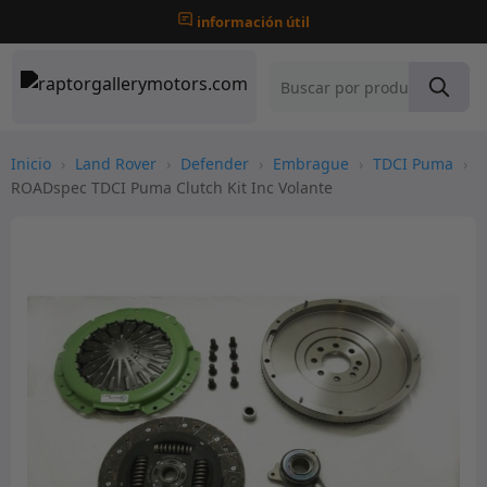
información útil
Inicio
›
Land Rover
›
Defender
›
Embrague
›
TDCI Puma
›
ROADspec TDCI Puma Clutch Kit Inc Volante