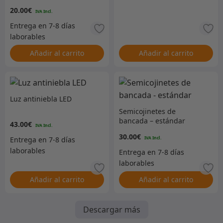
cilindros hasta finales de
20.00
€
200TDI – Acero inoxidable
trenzado – RTC4425SS
Añadir al carrito
Añadir al carrito
Luz antiniebla LED
Semicojinetes de
bancada – estándar
43.00
€
30.00
€
Añadir al carrito
Añadir al carrito
Descargar más