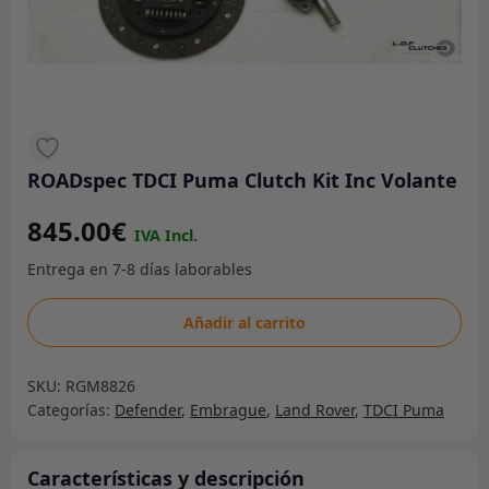
ROADspec TDCI Puma Clutch Kit Inc Volante
845.00
€
ROADspec
Añadir al carrito
TDCI
Puma
SKU:
RGM8826
Clutch
Categorías:
Defender
,
Embrague
,
Land Rover
,
TDCI Puma
Kit
Inc
Volante
Características y descripción