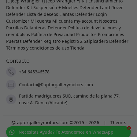
JL
Jeep Wrangler TJ
Jeep Wrangler YJ
Kit Ensanchamiento
Defender
Kit Suspensión + Muelles Defender
Land Rover
Defender
Lista de deseos
Llantas Defender
Login
Customizer
Mi cuenta
Mi cuenta
my-account
Nosotros
Parrillas Delanteras Defender
Política de devoluciones y
reembolsos
Política de Privacidad
Productos
Promociones
Puertas Defender
Registro
Registro 2
Salpicadero Defender
Términos y condiciones de uso
Tienda
Contacto
+34 645346578
Contacto@Raptorgallerymotors.com
Partida madrigueres SUD, camino de la plana 77,
nave A, Denia (Alicante).
@raptorgallerymotors.com ©2015 - 2026
|
Theme:
×
Prosale
by
full100ack
.
Necesitas Ayuda? Te Atendemos en WhatsApp