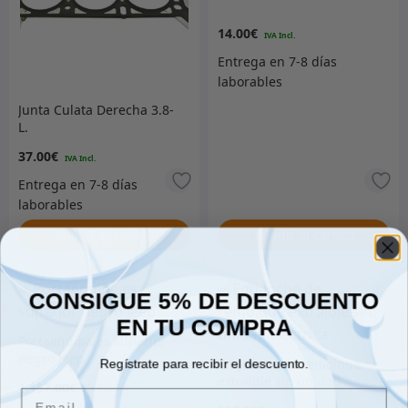
14.00
€
Junta Culata Derecha 3.8-
L.
37.00
€
Añadir al carrito
Añadir al carrito
CONSIGUE 5% DE DESCUENTO
EN TU COMPRA
Portaequipajes superior
negro Jeep
Enganche de remolque
Regístrate para recibir el descuento.
extraíble sin unidad
1,157.00
€
Email
eléctrica