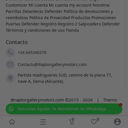
Customizer
Mi cuenta
Mi cuenta
my-account
Nosotros
Parrillas Delanteras Defender
Política de devoluciones y
reembolsos
Política de Privacidad
Productos
Promociones
Puertas Defender
Registro
Registro 2
Salpicadero Defender
Términos y condiciones de uso
Tienda
Contacto
+34 645346578
Contacto@Raptorgallerymotors.com
Partida madrigueres SUD, camino de la plana 77,
nave A, Denia (Alicante).
@raptorgallerymotors.com ©2015 - 2026
|
Theme:
×
Prosale
by
full100ack
.
Necesitas Ayuda? Te Atendemos en WhatsApp
0
0