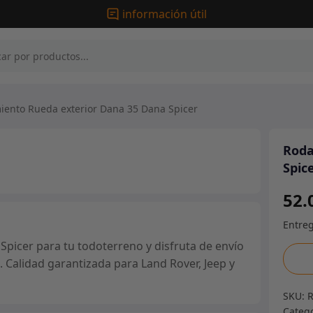
información útil
ento Rueda exterior Dana 35 Dana Spicer
Roda
Spic
52.
icer para tu todoterreno y disfruta de envío
Roda
. Calidad garantizada para Land Rover, Jeep y
Rued
exter
SKU:
Dana
Categ