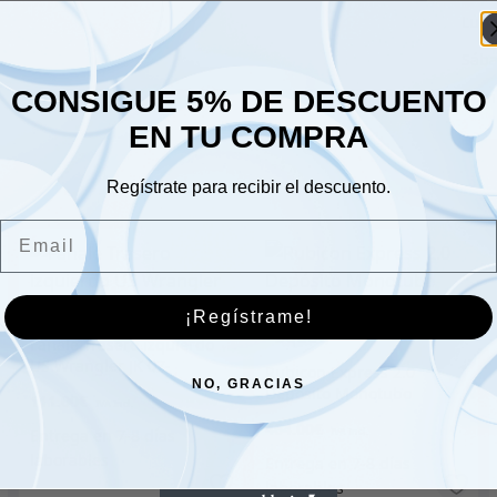
Lune
Sáb
CONSIGUE 5% DE DESCUENTO
Dom
EN TU COMPRA
Regístrate para recibir el descuento.
Email
¡Regístrame!
Fanale Trasero izquierdo
US Wrangler JK 07-
Rubicon Express 2.0
NO, GRACIAS
Depósito Monotubo
111.00
€
ajustable frontal 2quot; –
464.00
€
3quot;