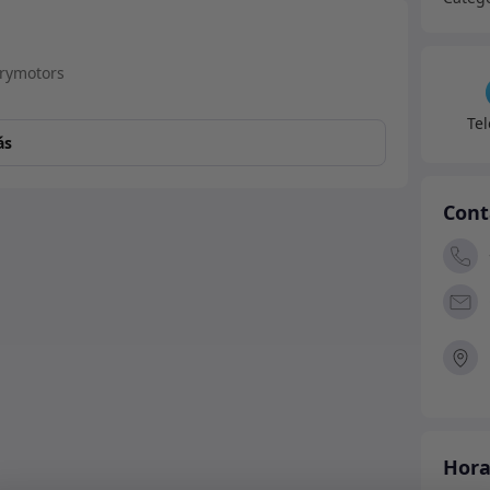
35
Dana
Spice
canti
Te
ás
Cont
Hora