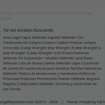
Tal vez estabas buscando
Aviso Legal
Capos Defender
Capotas Defender
Cart
Condiciones De Compra
Contacto
Cookies
Finalizar compra
Inicio
Jeep CJ
Jeep Wrangler
Jeep Wrangler JK
Jeep Wrangler JL
Jeep Wrangler TJ
Jeep Wrangler YJ
Kit Ensanchamiento
Defender
Kit Suspensión + Muelles Defender
Land Rover
Defender
Lista de deseos
Llantas Defender
Login Customizer
Mi cuenta
Mi cuenta
my-account
Nosotros
Parrillas Delanteras
Defender
Política de devoluciones y reembolsos
Política de
Privacidad
Productos
Promociones
Puertas Defender
Registro
Registro 2
Salpicadero Defender
Términos y condiciones de
uso
Tienda
orgallerymotors.com ©2015 - 2026
|
Theme:
Prosale
by
full