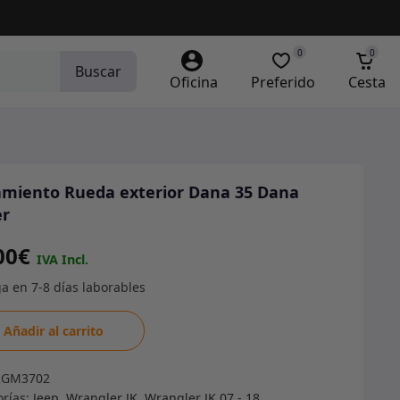
0
0
Buscar
Oficina
Preferido
Cesta
miento Rueda exterior Dana 35 Dana
er
00
€
miento
Añadir al carrito
a
ior
RGM3702
orías:
Jeep
,
Wrangler JK
,
Wrangler JK 07 - 18