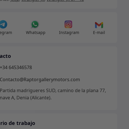
r
dad
legram
Whatsapp
Instagram
E-mail
acto
+34 645346578
Contacto@Raptorgallerymotors.com
Partida madrigueres SUD, camino de la plana 77,
nave A, Denia (Alicante).
rio de trabajo