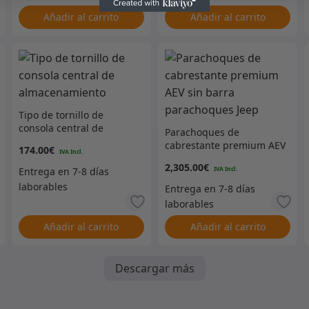
Añadir al carrito
Añadir al carrito
Tipo de tornillo de
consola central de
Parachoques de
almacenamiento
cabrestante premium AEV
174.00
€
sin barra parachoques
2,305.00
€
Jeep
Añadir al carrito
Añadir al carrito
Descargar más