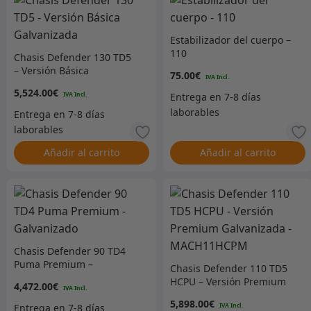
Estabilizador del cuerpo –
110
Chasis Defender 130 TD5
– Versión Básica
75.00
€
Galvanizada
5,524.00
€
Añadir al carrito
Añadir al carrito
Chasis Defender 90 TD4
Puma Premium –
Chasis Defender 110 TD5
Galvanizado
HCPU – Versión Premium
4,472.00
€
Galvanizada –
5,898.00
€
MACH11HCPM