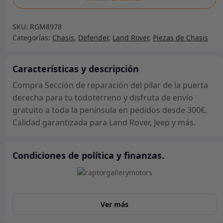
de
reparación
SKU:
RGM8978
del
Categorías:
Chasis
,
Defender
,
Land Rover
,
Piezas de Chasis
pilar
de
la
Características y descripción
puerta
Compra Sección de reparación del pilar de la puerta
derecha
derecha para tu todoterreno y disfruta de envío
cantidad
gratuito a toda la península en pedidos desde 300€.
Calidad garantizada para Land Rover, Jeep y más.
Condiciones de política y finanzas.
Ver más