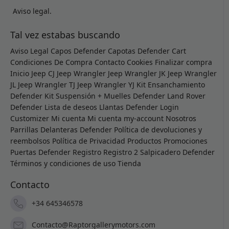
Aviso legal.
Tal vez estabas buscando
Aviso Legal
Capos Defender
Capotas Defender
Cart
Condiciones De Compra
Contacto
Cookies
Finalizar compra
Inicio
Jeep CJ
Jeep Wrangler
Jeep Wrangler JK
Jeep Wrangler
JL
Jeep Wrangler TJ
Jeep Wrangler YJ
Kit Ensanchamiento
Defender
Kit Suspensión + Muelles Defender
Land Rover
Defender
Lista de deseos
Llantas Defender
Login
Customizer
Mi cuenta
Mi cuenta
my-account
Nosotros
Parrillas Delanteras Defender
Política de devoluciones y
reembolsos
Política de Privacidad
Productos
Promociones
Puertas Defender
Registro
Registro 2
Salpicadero Defender
Términos y condiciones de uso
Tienda
Contacto
+34 645346578
Contacto@Raptorgallerymotors.com