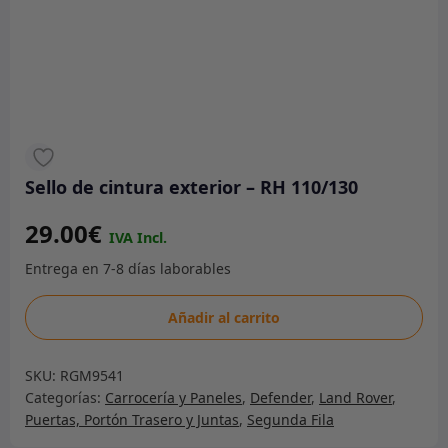
Sello de cintura exterior – RH 110/130
29.00
€
Sello
Añadir al carrito
de
cintura
SKU:
RGM9541
exterior
Categorías:
Carrocería y Paneles
,
Defender
,
Land Rover
,
-
Puertas, Portón Trasero y Juntas
,
Segunda Fila
RH