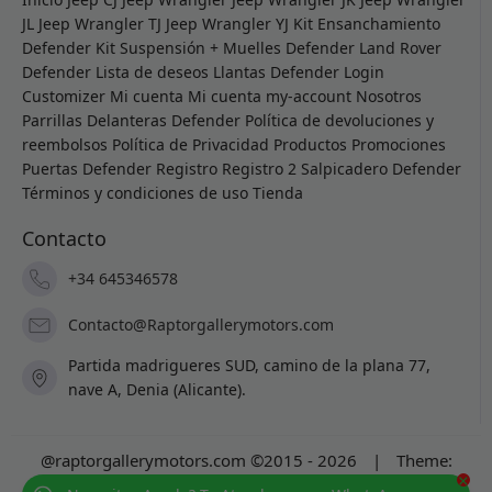
JL
Jeep Wrangler TJ
Jeep Wrangler YJ
Kit Ensanchamiento
Defender
Kit Suspensión + Muelles Defender
Land Rover
Defender
Lista de deseos
Llantas Defender
Login
Customizer
Mi cuenta
Mi cuenta
my-account
Nosotros
Parrillas Delanteras Defender
Política de devoluciones y
reembolsos
Política de Privacidad
Productos
Promociones
Puertas Defender
Registro
Registro 2
Salpicadero Defender
Términos y condiciones de uso
Tienda
Contacto
+34 645346578
Contacto@Raptorgallerymotors.com
Partida madrigueres SUD, camino de la plana 77,
nave A, Denia (Alicante).
@raptorgallerymotors.com ©2015 - 2026
|
Theme:
×
Prosale
by
full100ack
.