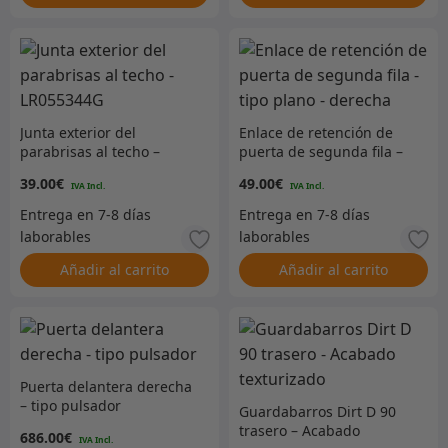
Junta exterior del
Enlace de retención de
parabrisas al techo –
puerta de segunda fila –
LR055344G
tipo plano – derecha
39.00
€
49.00
€
Añadir al carrito
Añadir al carrito
Puerta delantera derecha
– tipo pulsador
Guardabarros Dirt D 90
trasero – Acabado
686.00
€