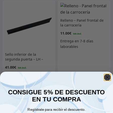
Relleno – Panel frontal de
la carrocería
11.00
€
Sello inferior de la
segunda puerta – LH –
según LA933876
41.00
€
Añadir al carrito
Añadir al carrito
CONSIGUE 5% DE DESCUENTO
EN TU COMPRA
Regístrate para recibir el descuento.