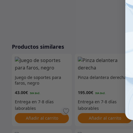
Productos similares
Juego de soportes para
Pinza delantera derecha
faros, negro
43.00
€
195.00
€
Añadir al carrito
Añadir al carrito