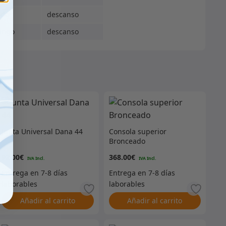
ado
descanso
ingo
descanso
Junta Universal Dana 44
Consola superior
Bronceado
92.00
€
368.00
€
Añadir al carrito
Añadir al carrito