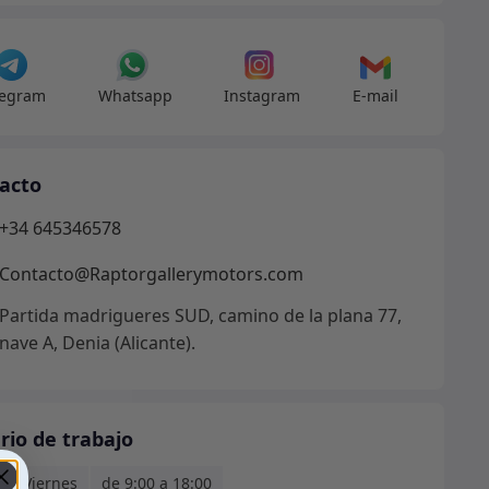
e
dad
legram
Whatsapp
Instagram
E-mail
acto
+34 645346578
Contacto@Raptorgallerymotors.com
Partida madrigueres SUD, camino de la plana 77,
nave A, Denia (Alicante).
rio de trabajo
s - Viernes
de 9:00 a 18:00