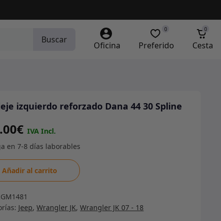
0
0
Buscar
Oficina
Preferido
Cesta
eje izquierdo reforzado Dana 44 30 Spline
.00
€
je
Añadir al carrito
erdo
zado
RGM1481
orías:
Jeep
,
Wrangler JK
,
Wrangler JK 07 - 18