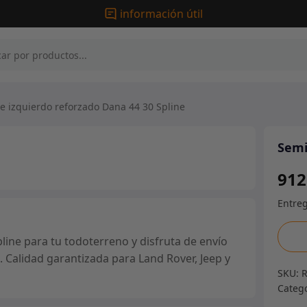
información útil
e izquierdo reforzado Dana 44 30 Spline
Semi
912
Semie
ine para tu todoterreno y disfruta de envío
izqui
. Calidad garantizada para Land Rover, Jeep y
refor
SKU:
Dana
Categ
44