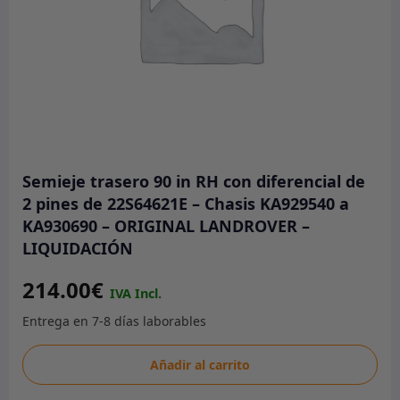
Semieje trasero 90 in RH con diferencial de
2 pines de 22S64621E – Chasis KA929540 a
KA930690 – ORIGINAL LANDROVER –
LIQUIDACIÓN
214.00
€
Semieje
Añadir al carrito
trasero
90