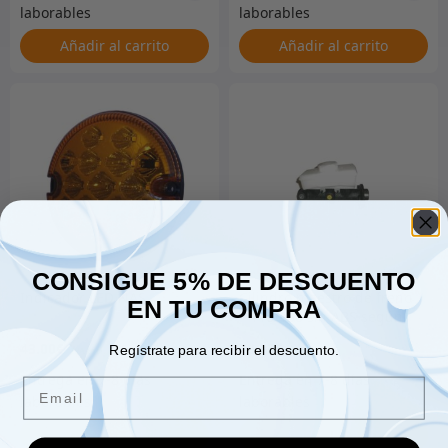
Añadir al carrito
Añadir al carrito
CONSIGUE 5% DE DESCUENTO
Indicador LED NAS
Cilindro maestro de freno
EN TU COMPRA
– 110/130 sin ABS según
HA901219
43.00
€
70.00
€
Regístrate para recibir el descuento.
Email
Añadir al carrito
Añadir al carrito