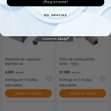
¡Regístrame!
NO, GRACIAS
Bombilla de repuesto –
Filtro de combustible –
60/55W H4
OEM – TDCI
4.00
€
57.00
€
Añadir al carrito
Añadir al carrito