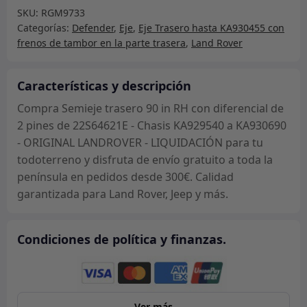
SKU:
RGM9733
in
Categorías:
Defender
,
Eje
,
Eje Trasero hasta KA930455 con
RH
frenos de tambor en la parte trasera
,
Land Rover
con
diferencial
de
Características y descripción
2
Compra Semieje trasero 90 in RH con diferencial de
pines
2 pines de 22S64621E - Chasis KA929540 a KA930690
de
- ORIGINAL LANDROVER - LIQUIDACIÓN para tu
22S64621E
todoterreno y disfruta de envío gratuito a toda la
-
península en pedidos desde 300€. Calidad
Chasis
garantizada para Land Rover, Jeep y más.
KA929540
a
Condiciones de política y finanzas.
KA930690
-
ORIGINAL
LANDROVER
Ver más