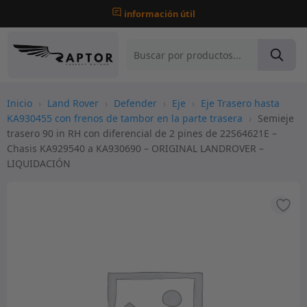
información útil
Inicio
›
Land Rover
›
Defender
›
Eje
›
Eje Trasero hasta
KA930455 con frenos de tambor en la parte trasera
›
Semieje
trasero 90 in RH con diferencial de 2 pines de 22S64621E –
Chasis KA929540 a KA930690 – ORIGINAL LANDROVER –
LIQUIDACIÓN