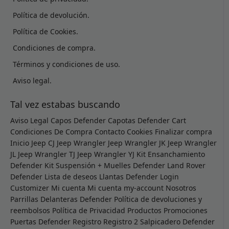
Política de devolución.
Política de Cookies.
Condiciones de compra.
Términos y condiciones de uso.
Aviso legal.
Tal vez estabas buscando
Aviso Legal
Capos Defender
Capotas Defender
Cart
Condiciones De Compra
Contacto
Cookies
Finalizar compra
Inicio
Jeep CJ
Jeep Wrangler
Jeep Wrangler JK
Jeep Wrangler
JL
Jeep Wrangler TJ
Jeep Wrangler YJ
Kit Ensanchamiento
Defender
Kit Suspensión + Muelles Defender
Land Rover
Defender
Lista de deseos
Llantas Defender
Login
Customizer
Mi cuenta
Mi cuenta
my-account
Nosotros
Parrillas Delanteras Defender
Política de devoluciones y
reembolsos
Política de Privacidad
Productos
Promociones
Puertas Defender
Registro
Registro 2
Salpicadero Defender