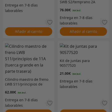
SWB S2/temprano 2A
(tuerca grande en la
76.00
€
parte trasera)
Añadir al carrito
Añadir al carrito
Kit de juntas para
90577520
21.00
€
Cilindro maestro de freno
LWB S11/principios de
11A (tuerca grande en la
62.00
€
parte trasera)