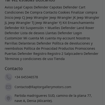
Aviso Legal
Capos Defender
Capotas Defender
Cart
Condiciones De Compra
Contacto
Cookies
Finalizar compra
Inicio
Jeep CJ
Jeep Wrangler
Jeep Wrangler JK
Jeep Wrangler
JL
Jeep Wrangler TJ
Jeep Wrangler YJ
Kit Ensanchamiento
Defender
Kit Suspensión + Muelles Defender
Land Rover
Defender
Lista de deseos
Llantas Defender
Login
Customizer
Mi cuenta
Mi cuenta
my-account
Nosotros
Parrillas Delanteras Defender
Política de devoluciones y
reembolsos
Política de Privacidad
Productos
Promociones
Puertas Defender
Registro
Registro 2
Salpicadero Defender
Términos y condiciones de uso
Tienda
Contacto
+34 645346578
Contacto@Raptorgallerymotors.com
Partida madrigueres SUD, camino de la plana 77,
nave A, Denia (Alicante).