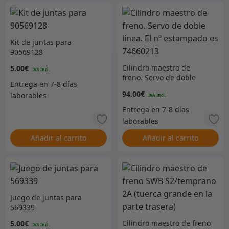
Kit de juntas para
90569128
Cilindro maestro de
5.00
€
freno. Servo de doble
línea. El nº estampado es
94.00
€
74660213
Añadir al carrito
Añadir al carrito
Juego de juntas para
569339
Cilindro maestro de freno
5.00
€