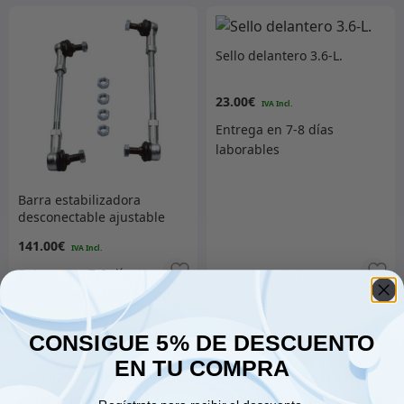
Sello delantero 3.6-L.
23.00
€
Barra estabilizadora
desconectable ajustable
180mm Heavy Duty
141.00
€
Añadir al carrito
Añadir al carrito
CONSIGUE 5% DE DESCUENTO
EN TU COMPRA