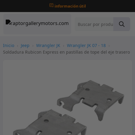
información útil
Inicio
›
Jeep
›
Wrangler JK
›
Wrangler JK 07 - 18
›
Soldadura Rubicon Express en pastillas de tope del eje trasero