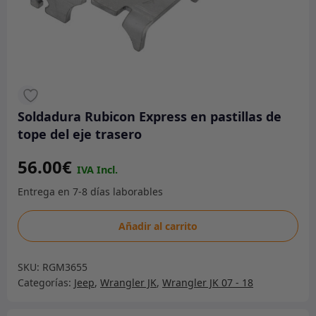
Soldadura Rubicon Express en pastillas de
tope del eje trasero
56.00
€
Soldadura
Añadir al carrito
Rubicon
Express
SKU:
RGM3655
en
Categorías:
Jeep
,
Wrangler JK
,
Wrangler JK 07 - 18
pastillas
de