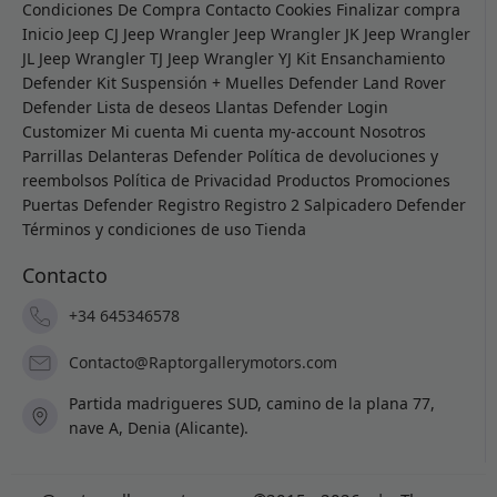
Condiciones De Compra
Contacto
Cookies
Finalizar compra
Inicio
Jeep CJ
Jeep Wrangler
Jeep Wrangler JK
Jeep Wrangler
JL
Jeep Wrangler TJ
Jeep Wrangler YJ
Kit Ensanchamiento
Defender
Kit Suspensión + Muelles Defender
Land Rover
Defender
Lista de deseos
Llantas Defender
Login
Customizer
Mi cuenta
Mi cuenta
my-account
Nosotros
Parrillas Delanteras Defender
Política de devoluciones y
reembolsos
Política de Privacidad
Productos
Promociones
Puertas Defender
Registro
Registro 2
Salpicadero Defender
Términos y condiciones de uso
Tienda
Contacto
+34 645346578
Contacto@Raptorgallerymotors.com
Partida madrigueres SUD, camino de la plana 77,
nave A, Denia (Alicante).