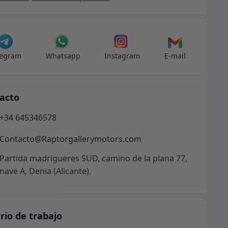
aro
dad
legram
Whatsapp
Instagram
E-mail
acto
+34 645346578
Contacto@Raptorgallerymotors.com
Partida madrigueres SUD, camino de la plana 77,
nave A, Denia (Alicante).
rio de trabajo