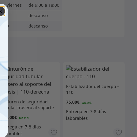
s - Viernes
de 9:00 a 18:00
ado
descanso
ingo
descanso
Estabilizador del cuerpo –
110
Cinturón de seguridad
75.00
€
tubular trasero al soporte
del chasis | 110-derecha
277.00
€