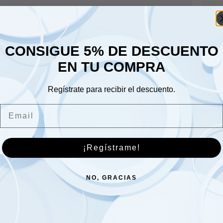
Lune
Sáb
Dom
CONSIGUE 5% DE DESCUENTO
EN TU COMPRA
Regístrate para recibir el descuento.
Email
¡Regístrame!
Chasis premium
Montaje del brazo del
Defender 90 MPI y V8
radio delantero – Lado
NAS: galvanizado
derecho
4,472.00
€
120.00
€
NO, GRACIAS