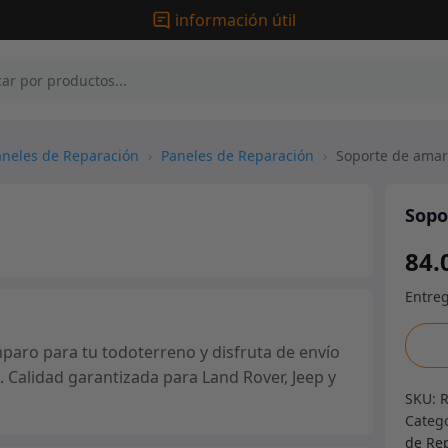
información útil
neles de Reparación
›
Paneles de Reparación
›
Soporte de amar
Sopo
84.
Sopor
aro para tu todoterreno y disfruta de envío
de
. Calidad garantizada para Land Rover, Jeep y
amar
SKU:
del
Categ
apare
de Re