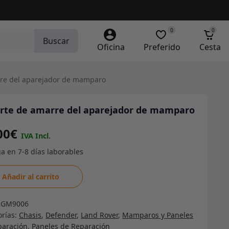
0
0
Buscar
Oficina
Preferido
Cesta
re del aparejador de mamparo
rte de amarre del aparejador de mamparo
00
€
te
Añadir al carrito
re
RGM9006
orías:
Chasis
,
Defender
,
Land Rover
,
Mamparos y Paneles
jador
paración
,
Paneles de Reparación