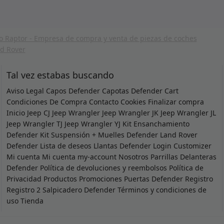
Tal vez estabas buscando
Aviso Legal
Capos Defender
Capotas Defender
Cart
Condiciones De Compra
Contacto
Cookies
Finalizar compra
Inicio
Jeep CJ
Jeep Wrangler
Jeep Wrangler JK
Jeep Wrangler JL
Jeep Wrangler TJ
Jeep Wrangler YJ
Kit Ensanchamiento
Defender
Kit Suspensión + Muelles Defender
Land Rover
Defender
Lista de deseos
Llantas Defender
Login Customizer
Mi cuenta
Mi cuenta
my-account
Nosotros
Parrillas Delanteras
Defender
Política de devoluciones y reembolsos
Política de
Privacidad
Productos
Promociones
Puertas Defender
Registro
Registro 2
Salpicadero Defender
Términos y condiciones de
uso
Tienda