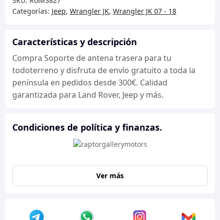
SKU:
RGM3827
trasera
Categorías:
Jeep
,
Wrangler JK
,
Wrangler JK 07 - 18
cantidad
Características y descripción
Compra Soporte de antena trasera para tu
todoterreno y disfruta de envío gratuito a toda la
península en pedidos desde 300€. Calidad
garantizada para Land Rover, Jeep y más.
Condiciones de política y finanzas.
Ver más