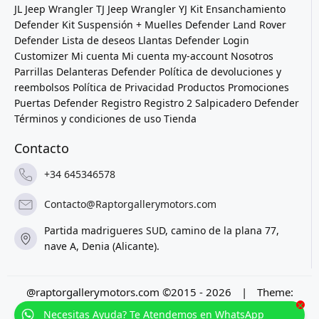
JL
Jeep Wrangler TJ
Jeep Wrangler YJ
Kit Ensanchamiento
Defender
Kit Suspensión + Muelles Defender
Land Rover
Defender
Lista de deseos
Llantas Defender
Login
Customizer
Mi cuenta
Mi cuenta
my-account
Nosotros
Parrillas Delanteras Defender
Política de devoluciones y
reembolsos
Política de Privacidad
Productos
Promociones
Puertas Defender
Registro
Registro 2
Salpicadero Defender
Términos y condiciones de uso
Tienda
Contacto
+34 645346578
Contacto@Raptorgallerymotors.com
Partida madrigueres SUD, camino de la plana 77,
nave A, Denia (Alicante).
@raptorgallerymotors.com ©2015 - 2026
|
Theme:
×
Prosale
by
full100ack
.
Necesitas Ayuda? Te Atendemos en WhatsApp