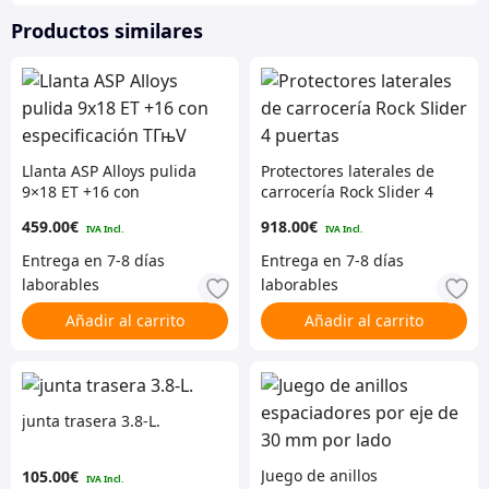
Productos similares
Llanta ASP Alloys pulida
Protectores laterales de
9×18 ET +16 con
carrocería Rock Slider 4
especificación TГњV
puertas
459.00
€
918.00
€
Añadir al carrito
Añadir al carrito
junta trasera 3.8-L.
Juego de anillos
105.00
€