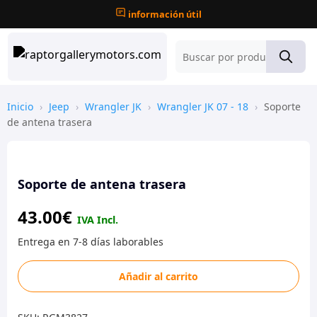
información útil
Inicio
›
Jeep
›
Wrangler JK
›
Wrangler JK 07 - 18
›
Soporte
de antena trasera
Soporte de antena trasera
43.00
€
Soporte
Añadir al carrito
de
antena