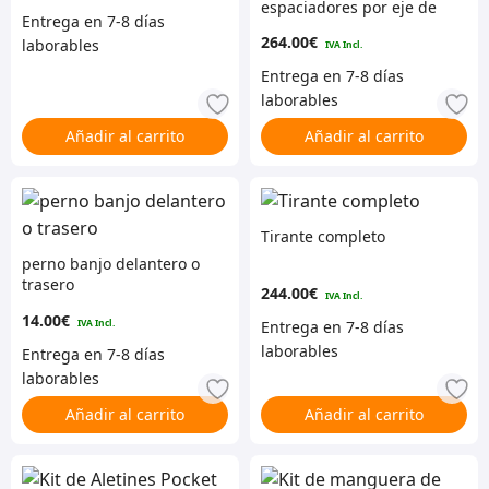
espaciadores por eje de
30 mm por lado
264.00
€
Añadir al carrito
Añadir al carrito
CONSIGUE 5% DE DESCUENTO
EN TU COMPRA
Regístrate para recibir el descuento.
Tirante completo
perno banjo delantero o
Email
trasero
244.00
€
14.00
€
¡Regístrame!
NO, GRACIAS
Añadir al carrito
Añadir al carrito