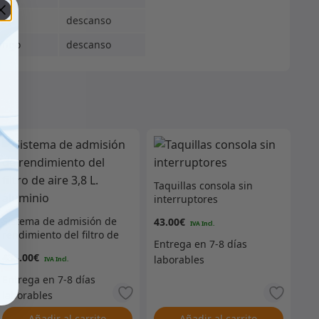
ado
descanso
ingo
descanso
Taquillas consola sin
interruptores
Sistema de admisión de
43.00
€
rendimiento del filtro de
aire 3,8 L. aluminio
435.00
€
Añadir al carrito
Añadir al carrito