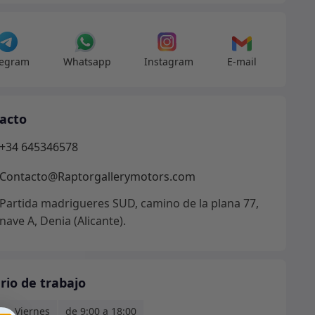
o
risas
dad
legram
Whatsapp
Instagram
E-mail
acto
+34 645346578
Contacto@Raptorgallerymotors.com
Partida madrigueres SUD, camino de la plana 77,
nave A, Denia (Alicante).
rio de trabajo
s - Viernes
de 9:00 a 18:00