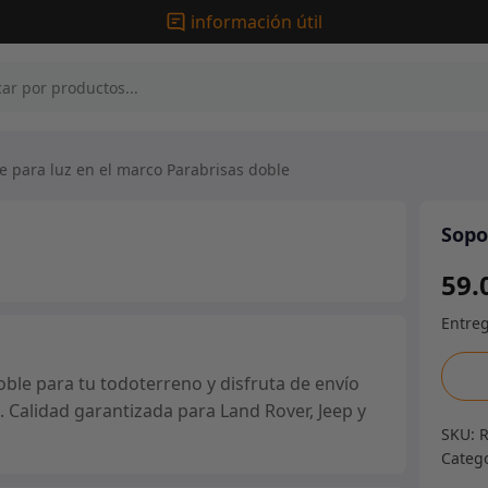
información útil
 para luz en el marco Parabrisas doble
Sopo
59.
Sopor
ble para tu todoterreno y disfruta de envío
para
. Calidad garantizada para Land Rover, Jeep y
luz
SKU:
en
Categ
el