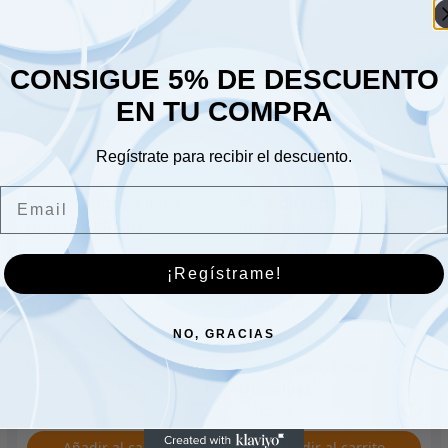
Sáb
Dom
CONSIGUE 5% DE DESCUENTO
EN TU COMPRA
Regístrate para recibir el descuento.
Email
Marcador de lente
¡Regístrame!
derecha EE. UU.
Kit de reparación de
interruptor de encendido
24.00
€
sin codificar
NO, GRACIAS
49.00
€
Añadir al carrito
Añadir al carrito