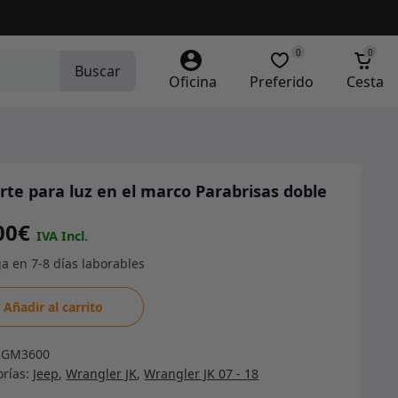
0
0
Buscar
Oficina
Preferido
Cesta
rte para luz en el marco Parabrisas doble
00
€
te
Añadir al carrito
RGM3600
orías:
Jeep
,
Wrangler JK
,
Wrangler JK 07 - 18