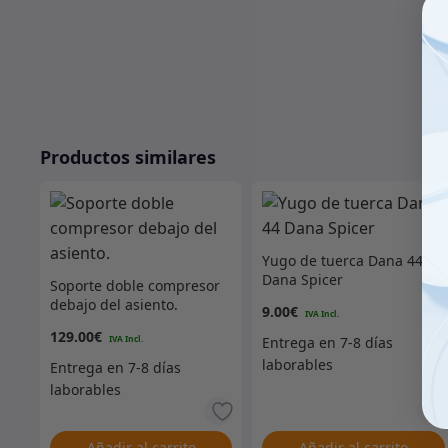
Productos similares
Yugo de tuerca Dana 44
Dana Spicer
Soporte doble compresor
debajo del asiento.
9.00
€
129.00
€
Añadir al carrito
Añadir al carrito