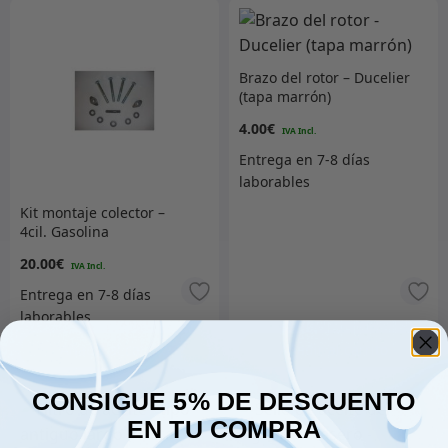
Brazo del rotor – Ducelier
(tapa marrón)
4.00
€
Kit montaje colector –
4cil. Gasolina
20.00
€
Añadir al carrito
Añadir al carrito
CONSIGUE 5% DE DESCUENTO
EN TU COMPRA