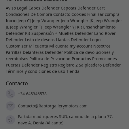
Aviso Legal
Capos Defender
Capotas Defender
Cart
Condiciones De Compra
Contacto
Cookies
Finalizar compra
Inicio
Jeep CJ
Jeep Wrangler
Jeep Wrangler JK
Jeep Wrangler
JL
Jeep Wrangler TJ
Jeep Wrangler YJ
Kit Ensanchamiento
Defender
Kit Suspensión + Muelles Defender
Land Rover
Defender
Lista de deseos
Llantas Defender
Login
Customizer
Mi cuenta
Mi cuenta
my-account
Nosotros
Parrillas Delanteras Defender
Política de devoluciones y
reembolsos
Política de Privacidad
Productos
Promociones
Puertas Defender
Registro
Registro 2
Salpicadero Defender
Términos y condiciones de uso
Tienda
Contacto
+34 645346578
Contacto@Raptorgallerymotors.com
Partida madrigueres SUD, camino de la plana 77,
nave A, Denia (Alicante).