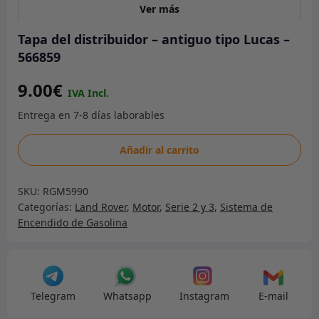
Ver más
Tapa del distribuidor – antiguo tipo Lucas –
566859
9.00
€
Tapa
Añadir al carrito
del
distribuidor
SKU:
RGM5990
-
Categorías:
Land Rover
,
Motor
,
Serie 2 y 3
,
Sistema de
antiguo
Encendido de Gasolina
tipo
Lucas
-
566859
Telegram
Whatsapp
Instagram
E-mail
cantidad