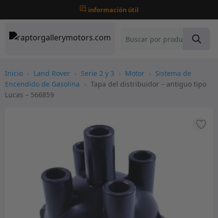
información útil
Inicio
›
Land Rover
›
Serie 2 y 3
›
Motor
›
Sistema de
Encendido de Gasolina
›
Tapa del distribuidor – antiguo tipo
Lucas – 566859