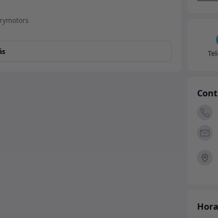
ás
Te
Cont
Hora