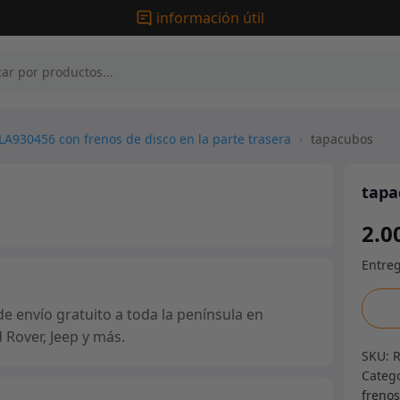
información útil
LA930456 con frenos de disco en la parte trasera
›
tapacubos
tapa
2.0
tapa
e envío gratuito a toda la península en
canti
 Rover, Jeep y más.
SKU:
Categ
frenos