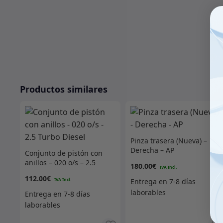
Productos similares
Pinza trasera (Nueva) –
Derecha – AP
Conjunto de pistón con
anillos – 020 o/s – 2.5
180.00
€
Turbo Diesel
112.00
€