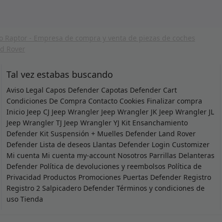
Tal vez estabas buscando
Aviso Legal
Capos Defender
Capotas Defender
Cart
Condiciones De Compra
Contacto
Cookies
Finalizar compra
Inicio
Jeep CJ
Jeep Wrangler
Jeep Wrangler JK
Jeep Wrangler JL
Jeep Wrangler TJ
Jeep Wrangler YJ
Kit Ensanchamiento
Defender
Kit Suspensión + Muelles Defender
Land Rover
Defender
Lista de deseos
Llantas Defender
Login Customizer
Mi cuenta
Mi cuenta
my-account
Nosotros
Parrillas Delanteras
Defender
Política de devoluciones y reembolsos
Política de
Privacidad
Productos
Promociones
Puertas Defender
Registro
Registro 2
Salpicadero Defender
Términos y condiciones de
uso
Tienda