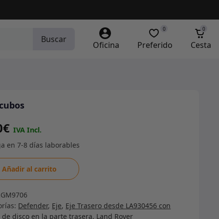
0
0
Buscar
Oficina
Preferido
Cesta
cubos
0
€
cubos
Añadir al carrito
dad
RGM9706
orías:
Defender
,
Eje
,
Eje Trasero desde LA930456 con
 de disco en la parte trasera
,
Land Rover