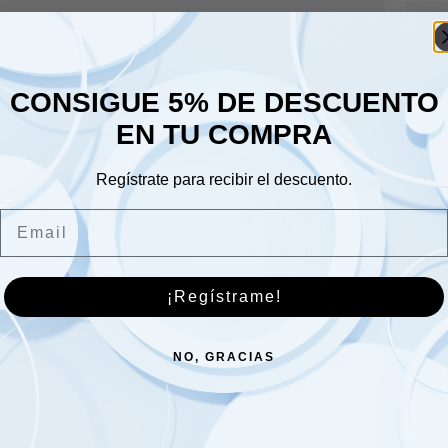
Lune
Sáb
Dom
CONSIGUE 5% DE DESCUENTO
EN TU COMPRA
Regístrate para recibir el descuento.
Email
Brazo del rotor – Lucas –
Tipo Lucas posterior
Juego de 4 – Tapa central
¡Regístrame!
Silver Sparkle
6.00
€
72.00
€
NO, GRACIAS