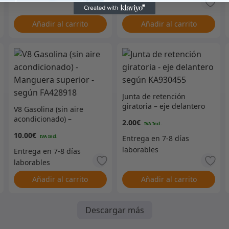
Añadir al carrito
Añadir al carrito
Junta de retención
giratoria – eje delantero
V8 Gasolina (sin aire
según KA930455
acondicionado) –
2.00
€
Manguera superior –
10.00
€
según FA428918
Añadir al carrito
Añadir al carrito
Descargar más