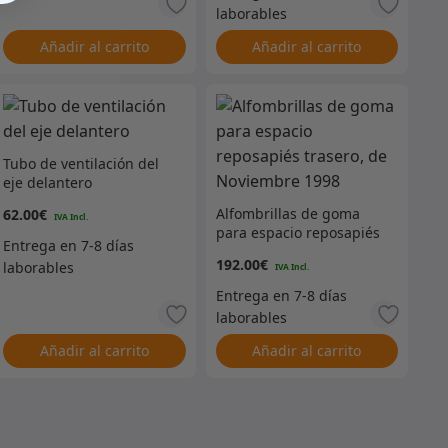
Añadir al carrito
Añadir al carrito
Tubo de ventilación del
eje delantero
Alfombrillas de goma
62.00
€
para espacio reposapiés
trasero, de Noviembre
192.00
€
1998
Añadir al carrito
Añadir al carrito