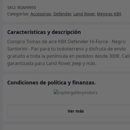
aire
SKU:
RGM9950
KBX
Categorías:
Accesorios
,
Defender
,
Land Rover
,
Mejoras KBX
Defender
Hi-
Force
Características y descripción
-
Compra Tomas de aire KBX Defender Hi-Force - Negro
Negro
Santorini - Par para tu todoterreno y disfruta de envío
Santorini
gratuito a toda la península en pedidos desde 300€. Cal
-
garantizada para Land Rover, Jeep y más.
Par
cantidad
Condiciones de política y finanzas.
Ver más