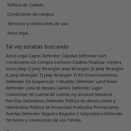
Política de Cookies.
Condiciones de compra.
Términos y condiciones de uso.
Aviso legal.
Tal vez estabas buscando
Aviso Legal
Capos Defender
Capotas Defender
Cart
Condiciones De Compra
Contacto
Cookies
Finalizar compra
Inicio
Jeep CJ
Jeep Wrangler
Jeep Wrangler JK
Jeep Wrangler
JL
Jeep Wrangler TJ
Jeep Wrangler YJ
Kit Ensanchamiento
Defender
Kit Suspensión + Muelles Defender
Land Rover
Defender
Lista de deseos
Llantas Defender
Login
Customizer
Mi cuenta
Mi cuenta
my-account
Nosotros
Parrillas Delanteras Defender
Política de devoluciones y
reembolsos
Política de Privacidad
Productos
Promociones
Puertas Defender
Registro
Registro 2
Salpicadero Defender
Términos y condiciones de uso
Tienda