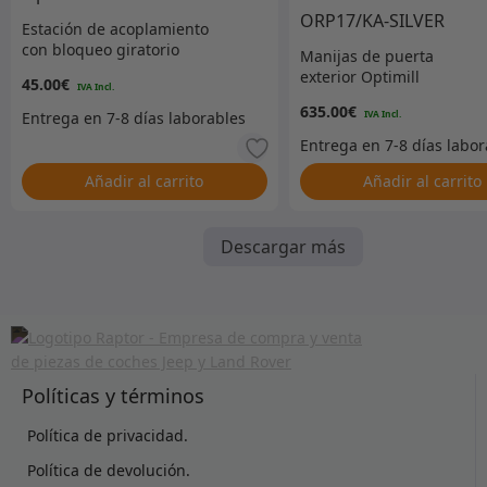
Estación de acoplamiento
con bloqueo giratorio
Manijas de puerta
Optimill
exterior Optimill
45.00
€
Defender con cerraduras
635.00
€
– Par – Plata – ORP17/KA-
SILVER
Añadir al carrito
Añadir al carrito
Descargar más
Políticas y términos
Política de privacidad.
Política de devolución.