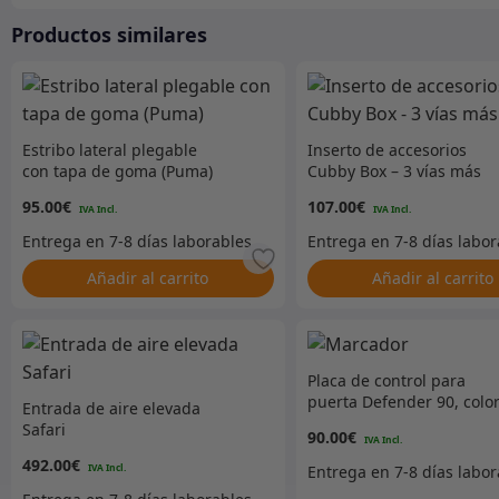
Productos similares
Estribo lateral plegable
Inserto de accesorios
con tapa de goma (Puma)
Cubby Box – 3 vías más
USB
95.00
€
107.00
€
Añadir al carrito
Añadir al carrito
Placa de control para
puerta Defender 90, colo
Entrada de aire elevada
negro, kit de 6 piezas
Safari
90.00
€
492.00
€