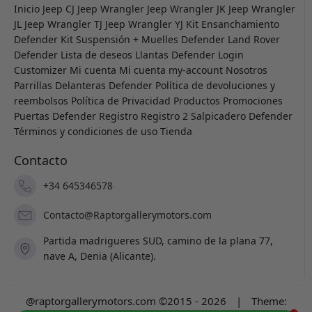
Inicio
Jeep CJ
Jeep Wrangler
Jeep Wrangler JK
Jeep Wrangler
JL
Jeep Wrangler TJ
Jeep Wrangler YJ
Kit Ensanchamiento
Defender
Kit Suspensión + Muelles Defender
Land Rover
Defender
Lista de deseos
Llantas Defender
Login
Customizer
Mi cuenta
Mi cuenta
my-account
Nosotros
Parrillas Delanteras Defender
Política de devoluciones y
reembolsos
Política de Privacidad
Productos
Promociones
Puertas Defender
Registro
Registro 2
Salpicadero Defender
Términos y condiciones de uso
Tienda
Contacto
+34 645346578
Contacto@Raptorgallerymotors.com
Partida madrigueres SUD, camino de la plana 77,
nave A, Denia (Alicante).
@raptorgallerymotors.com ©2015 - 2026
|
Theme: