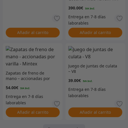
KM3 solamente –
390.00
€
ACTUALMENTE AGOTADO
Añadir al carrito
Añadir al carrito
Juego de juntas de culata
– V8
Zapatas de freno de
mano – accionadas por
39.00
€
varilla – Mintex
54.00
€
Añadir al carrito
Añadir al carrito