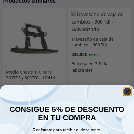
Productos similares
Travesaño de caja de
cambios – 300 Tdi –
Galvanizado
236.00
€
Medio Chasis 110 para
200TDI y 300TDI – LR414
1,797.00
€
CONSIGUE 5% DE DESCUENTO
Añadir al carrito
Añadir al carrito
EN TU COMPRA
Regístrate para recibir el descuento.