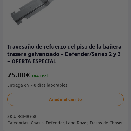
Travesaño de refuerzo del piso de la bañera
trasera galvanizado – Defender/Series 2 y 3
– OFERTA ESPECIAL
75.00
€
Travesaño
Añadir al carrito
de
refuerzo
SKU:
RGM8958
del
Categorías:
Chasis
,
Defender
,
Land Rover
,
Piezas de Chasis
piso