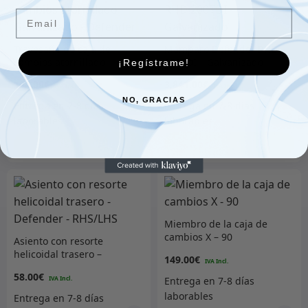
Email
Travesaño de caja de
Mamparo Defender RHD
cambios atornillado –
200TDI – Galvanizado
¡Regístrame!
Galvanizado – Defender
194.00
€
3,841.00
€
NO, GRACIAS
Añadir al carrito
Añadir al carrito
Miembro de la caja de
cambios X – 90
Asiento con resorte
helicoidal trasero –
149.00
€
Defender – RHS/LHS
58.00
€