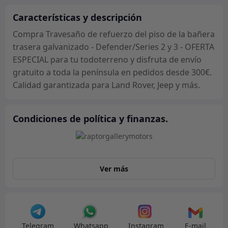
de
la
Características y descripción
bañera
Compra Travesaño de refuerzo del piso de la bañera
trasera
trasera galvanizado - Defender/Series 2 y 3 - OFERTA
galvanizado
ESPECIAL para tu todoterreno y disfruta de envío
-
gratuito a toda la península en pedidos desde 300€.
Defender/Series
Calidad garantizada para Land Rover, Jeep y más.
2
y
3
Condiciones de política y finanzas.
-
OFERTA
ESPECIAL
cantidad
Ver más
Telegram
Whatsapp
Instagram
E-mail