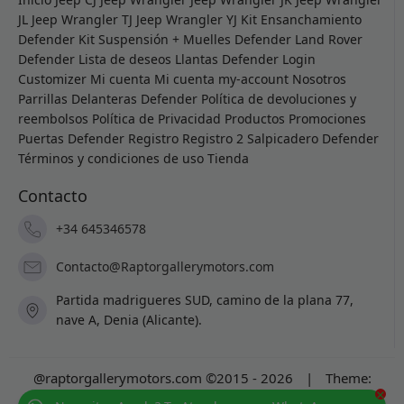
JL
Jeep Wrangler TJ
Jeep Wrangler YJ
Kit Ensanchamiento
Defender
Kit Suspensión + Muelles Defender
Land Rover
Defender
Lista de deseos
Llantas Defender
Login
Customizer
Mi cuenta
Mi cuenta
my-account
Nosotros
Parrillas Delanteras Defender
Política de devoluciones y
reembolsos
Política de Privacidad
Productos
Promociones
Puertas Defender
Registro
Registro 2
Salpicadero Defender
Términos y condiciones de uso
Tienda
Contacto
+34 645346578
Contacto@Raptorgallerymotors.com
Partida madrigueres SUD, camino de la plana 77,
nave A, Denia (Alicante).
@raptorgallerymotors.com ©2015 - 2026
|
Theme:
×
Prosale
by
full100ack
.