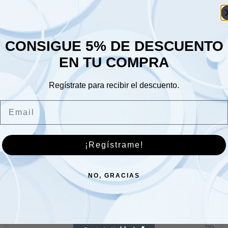
Lune
Sáb
CONSIGUE 5% DE DESCUENTO
Dom
EN TU COMPRA
Regístrate para recibir el descuento.
Email
Cubierta de sendero de
¡Regístrame!
carbón
Cabecera Bikinitop
Versión Safari Diamante
354.00
€
Negro
NO, GRACIAS
270.00
€