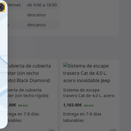
s - Viernes
de 9:00 a 18:00
ado
descanso
ingo
descanso
Cubierta de cubierta
Sistema de escape
Duster (sin techo rígido)
trasero Cat de 4,0 L. acero
Black Diamond
inoxidable Jeep
328.00
€
1,163.00
€