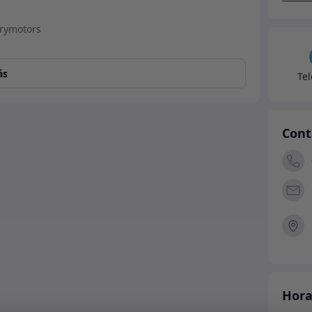
canti
ás
Te
Cont
Hora