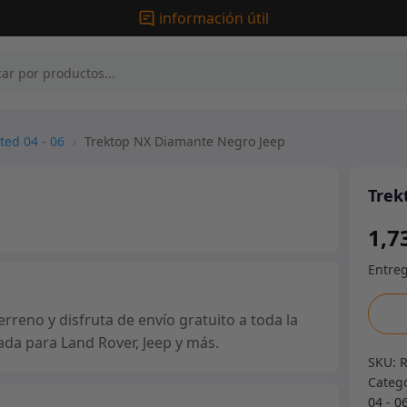
información útil
ted 04 - 06
›
Trektop NX Diamante Negro Jeep
Trek
1,7
Trekt
eno y disfruta de envío gratuito a toda la
NX
ada para Land Rover, Jeep y más.
Diam
SKU:
Negr
Categ
Jeep
04 - 0