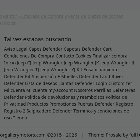
Tal vez estabas buscando
Aviso Legal
Capos Defender
Capotas Defender
Cart
Condiciones De Compra
Contacto
Cookies
Finalizar compra
Inicio
Jeep CJ
Jeep Wrangler
Jeep Wrangler JK
Jeep Wrangler JL
Jeep Wrangler TJ
Jeep Wrangler YJ
Kit Ensanchamiento
Defender
Kit Suspensión + Muelles Defender
Land Rover
Defender
Lista de deseos
Llantas Defender
Login Customizer
Mi cuenta
Mi cuenta
my-account
Nosotros
Parrillas Delanteras
Defender
Política de devoluciones y reembolsos
Política de
Privacidad
Productos
Promociones
Puertas Defender
Registro
Registro 2
Salpicadero Defender
Términos y condiciones de
uso
Tienda
orgallerymotors.com ©2015 - 2026
|
Theme:
Prosale
by
full