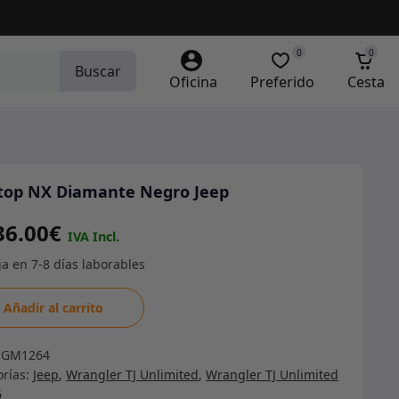
0
0
Buscar
Oficina
Preferido
Cesta
top NX Diamante Negro Jeep
36.00
€
op
Añadir al carrito
ante
RGM1264
o
orías:
Jeep
,
Wrangler TJ Unlimited
,
Wrangler TJ Unlimited
6