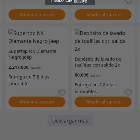
Añadir al carrito
Añadir al carrito
Supertop NX Diamante
Negro Jeep
Depósito de lavado de
toallitas con salida 2x
2,217.00
€
60.00
€
Añadir al carrito
Añadir al carrito
Descargar más