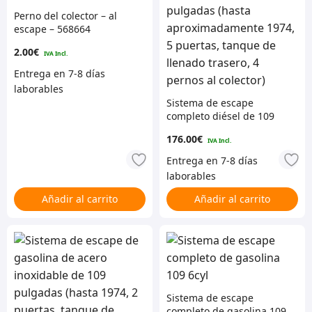
Perno del colector – al
escape – 568664
2.00
€
Sistema de escape
completo diésel de 109
pulgadas (hasta
176.00
€
aproximadamente 1974, 5
puertas, tanque de
llenado trasero, 4 pernos
al colector)
Añadir al carrito
Añadir al carrito
Sistema de escape
completo de gasolina 109