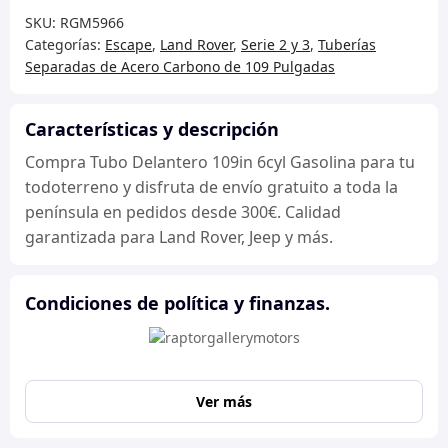
109in
SKU:
RGM5966
6cyl
Categorías:
Escape
,
Land Rover
,
Serie 2 y 3
,
Tuberías
Gasolina
Separadas de Acero Carbono de 109 Pulgadas
cantidad
Características y descripción
Compra Tubo Delantero 109in 6cyl Gasolina para tu
todoterreno y disfruta de envío gratuito a toda la
península en pedidos desde 300€. Calidad
garantizada para Land Rover, Jeep y más.
Condiciones de política y finanzas.
Ver más