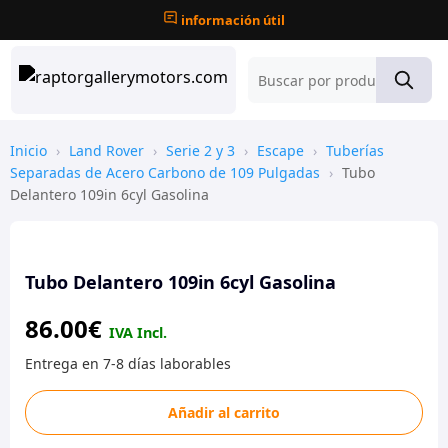
información útil
Inicio
›
Land Rover
›
Serie 2 y 3
›
Escape
›
Tuberías
Separadas de Acero Carbono de 109 Pulgadas
›
Tubo
Delantero 109in 6cyl Gasolina
Tubo Delantero 109in 6cyl Gasolina
86.00
€
Tubo
Añadir al carrito
Delantero