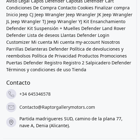
Aviso Legal
Capos Defender
Capotas Defender
Cart
Condiciones De Compra
Contacto
Cookies
Finalizar compra
Inicio
Jeep CJ
Jeep Wrangler
Jeep Wrangler JK
Jeep Wrangler
JL
Jeep Wrangler TJ
Jeep Wrangler YJ
Kit Ensanchamiento
Defender
Kit Suspensión + Muelles Defender
Land Rover
Defender
Lista de deseos
Llantas Defender
Login
Customizer
Mi cuenta
Mi cuenta
my-account
Nosotros
Parrillas Delanteras Defender
Política de devoluciones y
reembolsos
Política de Privacidad
Productos
Promociones
Puertas Defender
Registro
Registro 2
Salpicadero Defender
Términos y condiciones de uso
Tienda
Contacto
+34 645346578
Contacto@Raptorgallerymotors.com
Partida madrigueres SUD, camino de la plana 77,
nave A, Denia (Alicante).