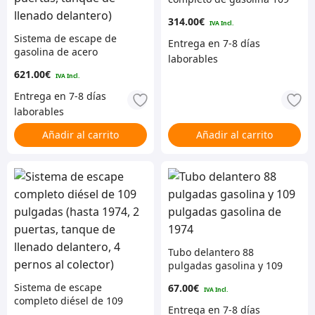
6cyl
314.00
€
Sistema de escape de
gasolina de acero
inoxidable de 109
621.00
€
pulgadas (hasta 1974, 2
puertas, tanque de
llenado delantero)
Añadir al carrito
Añadir al carrito
Tubo delantero 88
pulgadas gasolina y 109
pulgadas gasolina de
Sistema de escape
67.00
€
1974
completo diésel de 109
pulgadas (hasta 1974, 2