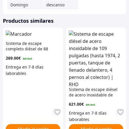
Domingo
descanso
Productos similares
Sistema de escape
completo diésel de 88
pulgadas (3 pernos al
269.00
€
colector) – Volante a la
izquierda
Sistema de escape diésel
de acero inoxidable de
109 pulgadas (hasta
621.00
€
1974, 2 puertas, tanque
de llenado delantero, 4
pernos al colector) | RHD
Añadir al carrito
Añadir al carrito