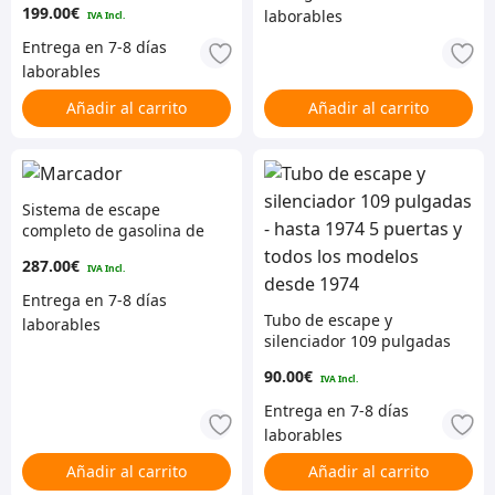
199.00
€
puertas, tanque de
llenado delantero, 4
pernos al colector)
Añadir al carrito
Añadir al carrito
Sistema de escape
completo de gasolina de
88 pulgadas – Volante a
287.00
€
la izquierda
Tubo de escape y
silenciador 109 pulgadas
– hasta 1974 5 puertas y
90.00
€
todos los modelos desde
1974
Añadir al carrito
Añadir al carrito