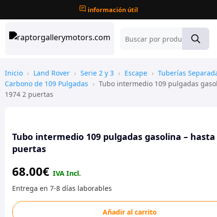
información útil
Inicio
›
Land Rover
›
Serie 2 y 3
›
Escape
›
Tuberías Separad
Carbono de 109 Pulgadas
›
Tubo intermedio 109 pulgadas gasol
1974 2 puertas
Tubo intermedio 109 pulgadas gasolina – hasta
puertas
68.00
€
Tubo
Añadir al carrito