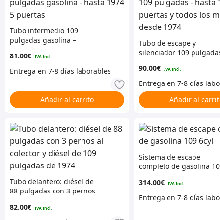
Tubo intermedio 109
pulgadas gasolina –
Tubo de escape y
hasta 1974 5 puertas
silenciador 109 pulgada
81.00
€
– hasta 1974 5 puertas y
90.00
€
todos los modelos desd
1974
Añadir al carrito
Añadir al carrit
Sistema de escape
completo de gasolina 10
6cyl
Tubo delantero: diésel de
314.00
€
88 pulgadas con 3 pernos
al colector y diésel de 109
82.00
€
pulgadas de 1974