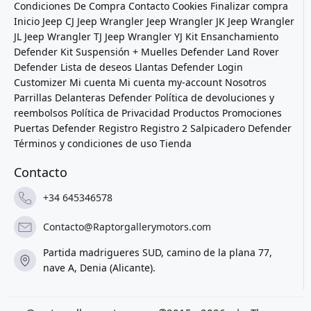
Condiciones De Compra
Contacto
Cookies
Finalizar compra
Inicio
Jeep CJ
Jeep Wrangler
Jeep Wrangler JK
Jeep Wrangler
JL
Jeep Wrangler TJ
Jeep Wrangler YJ
Kit Ensanchamiento
Defender
Kit Suspensión + Muelles Defender
Land Rover
Defender
Lista de deseos
Llantas Defender
Login
Customizer
Mi cuenta
Mi cuenta
my-account
Nosotros
Parrillas Delanteras Defender
Política de devoluciones y
reembolsos
Política de Privacidad
Productos
Promociones
Puertas Defender
Registro
Registro 2
Salpicadero Defender
Términos y condiciones de uso
Tienda
Contacto
+34 645346578
Contacto@Raptorgallerymotors.com
Partida madrigueres SUD, camino de la plana 77,
nave A, Denia (Alicante).