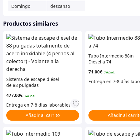
Domingo
descanso
Productos similares
Tubo Intermedio 88in
Diesel a 74
71.00
€
Sistema de escape diésel
de 88 pulgadas
totalmente de acero
477.00
€
inoxidable (4 pernos al
colector) – Volante a la
derecha
Añadir al carrito
Añadir al carrit