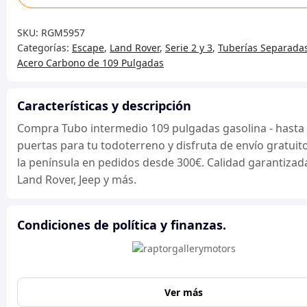
intermedio
109
SKU:
RGM5957
pulgadas
Categorías:
Escape
,
Land Rover
,
Serie 2 y 3
,
Tuberías Separada
gasolina
Acero Carbono de 109 Pulgadas
-
hasta
1974
Características y descripción
2
Compra Tubo intermedio 109 pulgadas gasolina - hasta
puertas
puertas para tu todoterreno y disfruta de envío gratuit
cantidad
la península en pedidos desde 300€. Calidad garantizad
Land Rover, Jeep y más.
Condiciones de política y finanzas.
Ver más