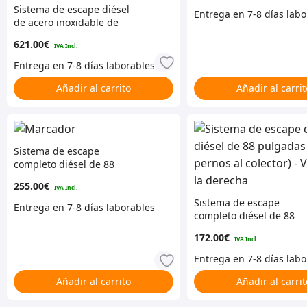
Sistema de escape diésel
de acero inoxidable de
109 pulgadas (desde
621.00
€
1974, tanque de llenado
trasero, 3 pernos al
colector, todos los
modelos)
Añadir al carrito
Añadir al carrit
Sistema de escape
completo diésel de 88
pulgadas (4 pernos al
255.00
€
colector) – Volante a la
Sistema de escape
izquierda
completo diésel de 88
pulgadas (3 pernos al
172.00
€
colector) – Volante a la
derecha
Añadir al carrito
Añadir al carrit