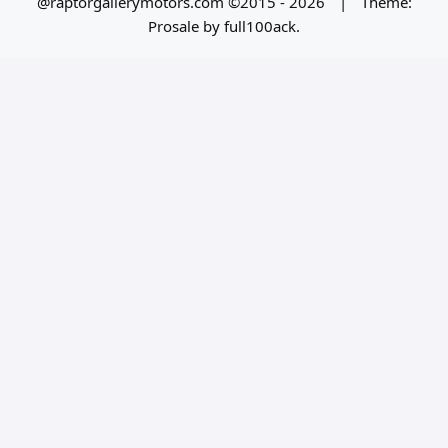
@raptorgallerymotors.com ©2015 - 2026
|
Theme:
Prosale
by
full100ack
.