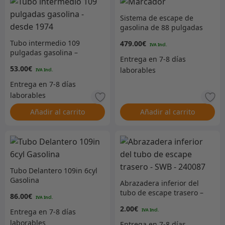
Sistema de escape de
gasolina de 88 pulgadas
totalmente de acero
Tubo intermedio 109
479.00
€
inoxidable – Volante a la
pulgadas gasolina –
izquierda
desde 1974
53.00
€
Añadir al carrito
Añadir al carrito
Tubo Delantero 109in 6cyl
Gasolina
Abrazadera inferior del
tubo de escape trasero –
86.00
€
SWB – 240087
2.00
€