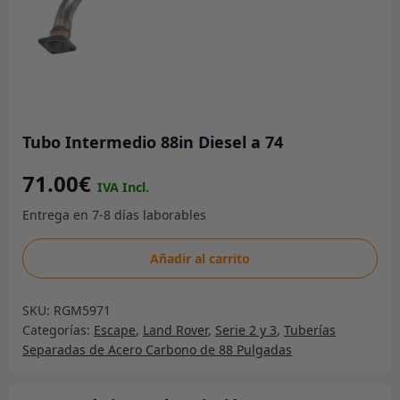
Tubo Intermedio 88in Diesel a 74
71.00
€
Tubo
Añadir al carrito
Intermedio
88in
SKU:
RGM5971
Diesel
Categorías:
Escape
,
Land Rover
,
Serie 2 y 3
,
Tuberías
a
Separadas de Acero Carbono de 88 Pulgadas
74
cantidad