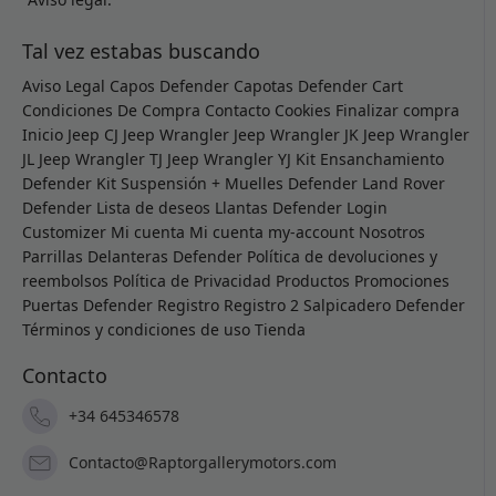
Tal vez estabas buscando
Aviso Legal
Capos Defender
Capotas Defender
Cart
Condiciones De Compra
Contacto
Cookies
Finalizar compra
Inicio
Jeep CJ
Jeep Wrangler
Jeep Wrangler JK
Jeep Wrangler
JL
Jeep Wrangler TJ
Jeep Wrangler YJ
Kit Ensanchamiento
Defender
Kit Suspensión + Muelles Defender
Land Rover
Defender
Lista de deseos
Llantas Defender
Login
Customizer
Mi cuenta
Mi cuenta
my-account
Nosotros
Parrillas Delanteras Defender
Política de devoluciones y
reembolsos
Política de Privacidad
Productos
Promociones
Puertas Defender
Registro
Registro 2
Salpicadero Defender
Términos y condiciones de uso
Tienda
Contacto
+34 645346578
Contacto@Raptorgallerymotors.com