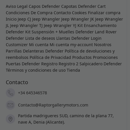
Aviso Legal
Capos Defender
Capotas Defender
Cart
Condiciones De Compra
Contacto
Cookies
Finalizar compra
Inicio
Jeep CJ
Jeep Wrangler
Jeep Wrangler JK
Jeep Wrangler
JL
Jeep Wrangler TJ
Jeep Wrangler YJ
Kit Ensanchamiento
Defender
Kit Suspensión + Muelles Defender
Land Rover
Defender
Lista de deseos
Llantas Defender
Login
Customizer
Mi cuenta
Mi cuenta
my-account
Nosotros
Parrillas Delanteras Defender
Política de devoluciones y
reembolsos
Política de Privacidad
Productos
Promociones
Puertas Defender
Registro
Registro 2
Salpicadero Defender
Términos y condiciones de uso
Tienda
Contacto
+34 645346578
Contacto@Raptorgallerymotors.com
Partida madrigueres SUD, camino de la plana 77,
nave A, Denia (Alicante).