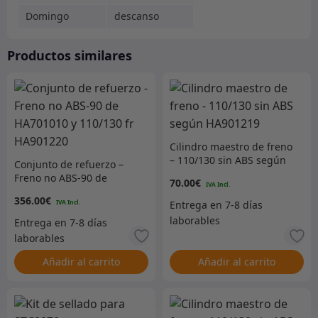
Domingo
descanso
Productos similares
Cilindro maestro de freno
– 110/130 sin ABS según
Conjunto de refuerzo –
HA901219
Freno no ABS-90 de
70.00
€
HA701010 y 110/130 fr
356.00
€
HA901220
Añadir al carrito
Añadir al carrito