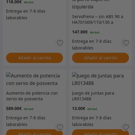
118.00
€
Servofreno – sin ABS 90 a
HA701009/110/130 a
HA901219 Apertura de
147.00
€
válvula antirretorno en la
parte superior izquierda
Añadir al carrito
Añadir al carrito
Aumento de potencia con
Juego de juntas para
servo de posventa
LR013488
589.00
€
13.00
€
Añadir al carrito
Añadir al carrito