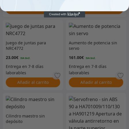
Añadir al carrito
Añadir al carrito
Juego de juntas para
Aumento de potencia sin
NRC4772
servo
23.00
€
161.00
€
Añadir al carrito
Añadir al carrito
Cilindro maestro sin
depósito