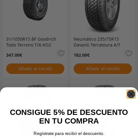
31/1050R15 BF Goodrich
Neumático 235/75R15
Todo Terreno T/A KO2
Davanti Terratoura A/T
Solo Neumático
solamente
347.00
€
182.00
€
Añadir al carrito
Añadir al carrito
CONSIGUE 5% DE DESCUENTO
EN TU COMPRA
Regístrate para recibir el descuento.