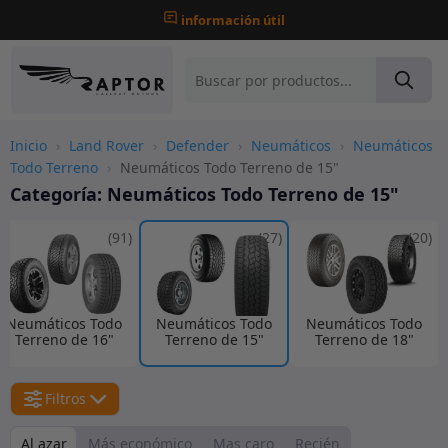
información útil
Inicio
›
Land Rover
›
Defender
›
Neumáticos
›
Neumáticos
Todo Terreno
›
Neumáticos Todo Terreno de 15"
Categoría:
Neumáticos Todo Terreno de 15"
(91)
(27)
(20)
Neumáticos Todo
Neumáticos Todo
Neumáticos Todo
Terreno de 16"
Terreno de 15"
Terreno de 18"
Filtros
Al azar
Más económico
Mas caro
Recién