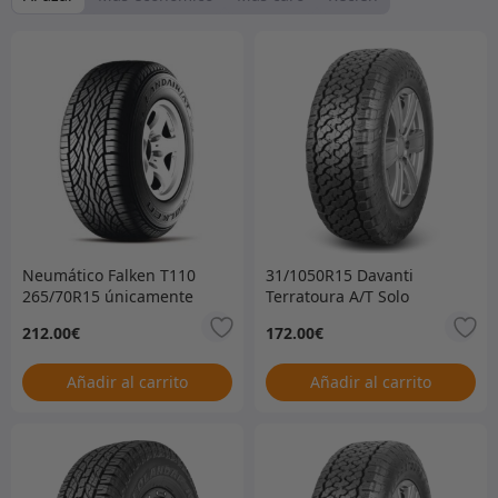
Neumático Falken T110
31/1050R15 Davanti
265/70R15 únicamente
Terratoura A/T Solo
neumático –
212.00
€
172.00
€
ACTUALMENTE AGOTADO
– SIN FECHA DE
VENCIMIENTO –
Añadir al carrito
Añadir al carrito
31/1050R15DAVTT