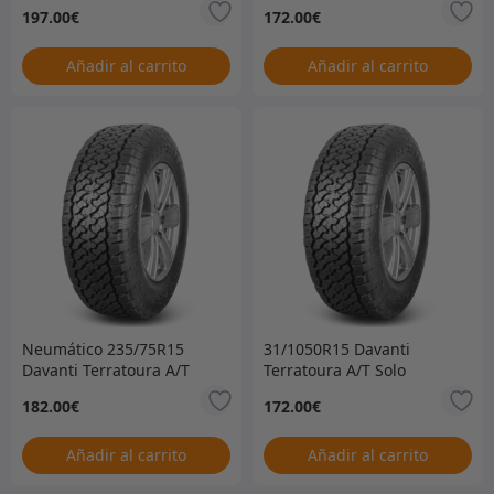
solamente –
neumático –
197.00
€
172.00
€
31/1050R15RRAT5
ACTUALMENTE AGOTADO
– SIN FECHA DE
VENCIMIENTO –
Añadir al carrito
Añadir al carrito
31/1050R15DAVTT
Neumático 235/75R15
31/1050R15 Davanti
Davanti Terratoura A/T
Terratoura A/T Solo
solamente
neumático –
182.00
€
172.00
€
ACTUALMENTE AGOTADO
– SIN FECHA DE
VENCIMIENTO –
Añadir al carrito
Añadir al carrito
31/1050R15DAVTT