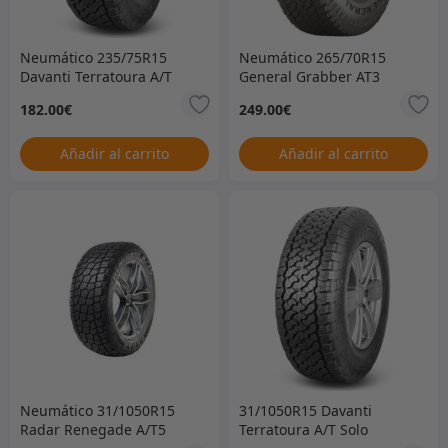
Neumático 235/75R15
Neumático 265/70R15
Davanti Terratoura A/T
General Grabber AT3
solamente
solamente –
182.00
€
249.00
€
265/70R15GGAT3
Añadir al carrito
Añadir al carrito
Neumático 31/1050R15
31/1050R15 Davanti
Radar Renegade A/T5
Terratoura A/T Solo