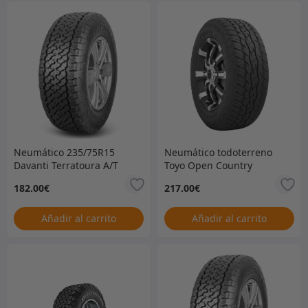
Neumático 235/75R15
Neumático todoterreno
Davanti Terratoura A/T
Toyo Open Country
solamente
265/70R15 únicamente
182.00
€
217.00
€
Añadir al carrito
Añadir al carrito