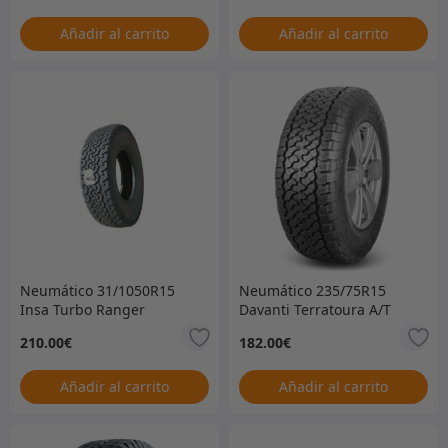
Añadir al carrito
Añadir al carrito
Neumático 31/1050R15
Neumático 235/75R15
Insa Turbo Ranger
Davanti Terratoura A/T
solamente –
solamente
210.00
€
182.00
€
ACTUALMENTE AGOTADO
– SIN FECHA DE
VENCIMIENTO
Añadir al carrito
Añadir al carrito