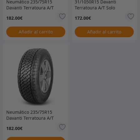
Neumático 235/75R15
31/1050R15 Davanti
Davanti Terratoura A/T
Terratoura A/T Solo
solamente
neumático –
182.00
€
172.00
€
ACTUALMENTE AGOTADO
– SIN FECHA DE
VENCIMIENTO –
Añadir al carrito
Añadir al carrito
31/1050R15DAVTT
Neumático 235/75R15
Davanti Terratoura A/T
solamente
182.00
€