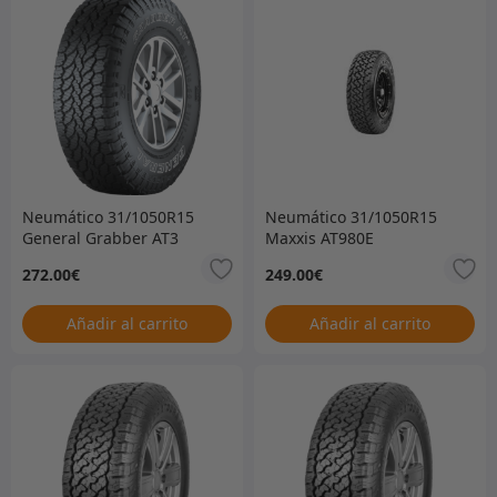
Neumático 31/1050R15
Neumático 31/1050R15
General Grabber AT3
Maxxis AT980E
solamente –
únicamente
272.00
€
249.00
€
31/1050R15GGAT3
Añadir al carrito
Añadir al carrito