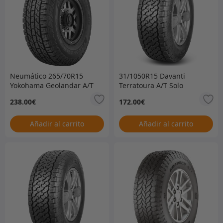
Neumático 265/70R15
31/1050R15 Davanti
Yokohama Geolandar A/T
Terratoura A/T Solo
GO15 solamente
neumático –
238.00
€
172.00
€
ACTUALMENTE AGOTADO
– SIN FECHA DE
VENCIMIENTO –
Añadir al carrito
Añadir al carrito
31/1050R15DAVTT