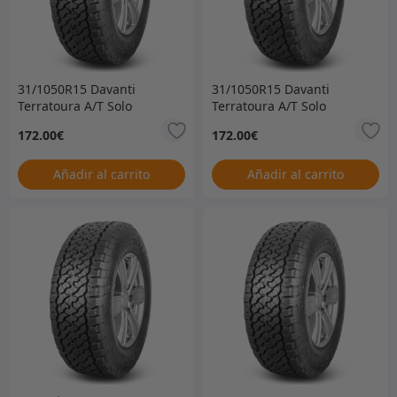
31/1050R15 Davanti
31/1050R15 Davanti
Terratoura A/T Solo
Terratoura A/T Solo
neumático –
neumático –
172.00
€
172.00
€
ACTUALMENTE AGOTADO
ACTUALMENTE AGOTADO
– SIN FECHA DE
– SIN FECHA DE
VENCIMIENTO –
VENCIMIENTO –
Añadir al carrito
Añadir al carrito
31/1050R15DAVTT
31/1050R15DAVTT