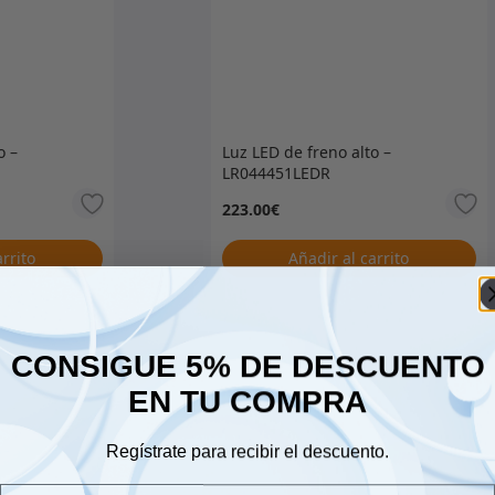
o –
Luz LED de freno alto –
LR044451LEDR
223.00
€
arrito
Añadir al carrito
CONSIGUE 5% DE DESCUENTO
EN TU COMPRA
Regístrate para recibir el descuento.
Email