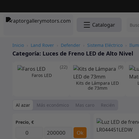
Catalogar
Inicio
›
Land Rover
›
Defender
›
Sistema Eléctrico
›
Ilum
Categoría:
Luces de Freno LED de Alto Nivel
(23)
(22)
(9)
Faros LED
uales
Kits de Lámpara LED
de 73mm
Al azar
Más económico
Mas caro
Recién
Precio, €
Ok