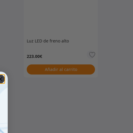
Luz LED de freno alto
223.00
€
Añadir al carrito