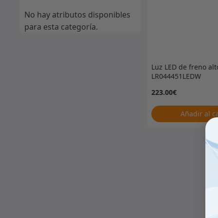
No hay atributos disponibles
para esta categoría.
Luz LED de freno alt
LR044451LEDW
223.00
€
Añadir al c