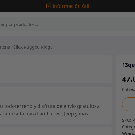
información útil
tena réflex Rugged Ridge
13qu
47.
13quo
 todoterreno y disfruta de envío gratuito a
Ante
arantizada para Land Rover, Jeep y más.
réflex
SKU:
Rugg
Categ
Ridge
Wrangl