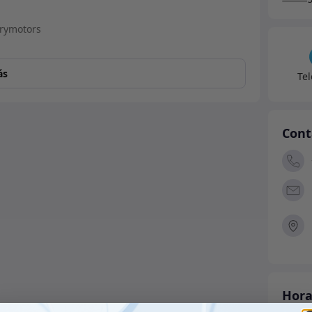
canti
ás
Te
Cont
Hora