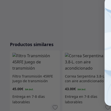
Productos similares
Filtro Transmisión 45RFE
Correa Serpentina 3.8-L.
Juego de transmisión
con aire acondicionado
45.00
€
43.00
€