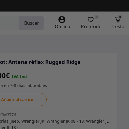
0
0
Buscar
Oficina
Preferido
Cesta
ot; Antena réflex Rugged Ridge
00
€
t;
Añadir al carrito
na
RGM3776
ed
orías:
Jeep
,
Wrangler JK
,
Wrangler JK 08 - 18
,
Wrangler JL
,
er JL 18 -