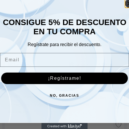
Lune
Sáb
CONSIGUE 5% DE DESCUENTO
Dom
EN TU COMPRA
Regístrate para recibir el descuento.
Email
Radiador 3,6 litros.
¡Regístrame!
Barra de acoplamiento de
tubo
306.00
€
64.00
€
NO, GRACIAS