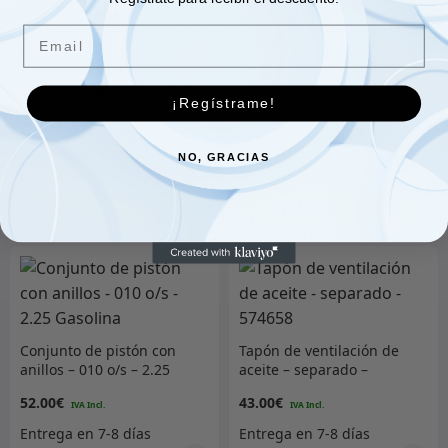
Resistencia de lastre –
Email
Diésel
Segmentos de pistón –
13.00
€
010 o/s – por pistón – 2.25
¡Regístrame!
Gasolina – RTC419010
14.00
€
NO, GRACIAS
Añadir al carrito
Añadir al carrito
Conjunto de pistón con
Tapón de ventilación de
anillos – 010 o/s – 2.25
aceite – separado –
Gasolina
574658
52.00
€
43.00
€