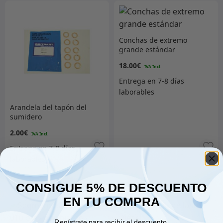
Conchas de extremo
grande estándar
18.00
€
Arandela del tapón del
sumidero
2.00
€
Añadir al carrito
Añadir al carrito
CONSIGUE 5% DE DESCUENTO
EN TU COMPRA
Regístrate para recibir el descuento.