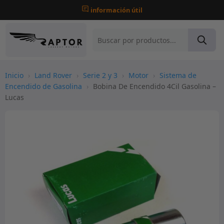
información útil
Inicio
›
Land Rover
›
Serie 2 y 3
›
Motor
›
Sistema de
Encendido de Gasolina
›
Bobina De Encendido 4Cil Gasolina –
Lucas