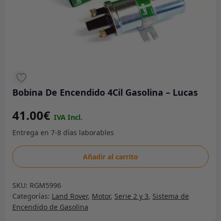
Bobina De Encendido 4Cil Gasolina – Lucas
41.00
€
Bobina
Añadir al carrito
De
Encendido
SKU:
RGM5996
4Cil
Categorías:
Land Rover
,
Motor
,
Serie 2 y 3
,
Sistema de
Gasolina
Encendido de Gasolina
-