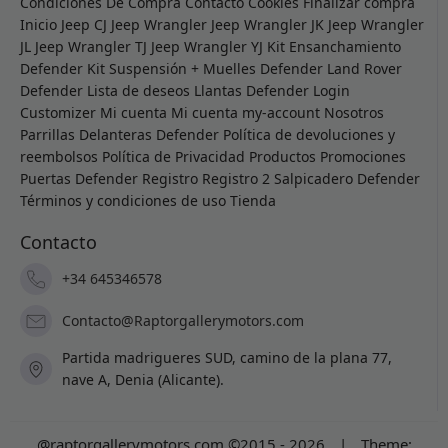
Condiciones De Compra
Contacto
Cookies
Finalizar compra
Inicio
Jeep CJ
Jeep Wrangler
Jeep Wrangler JK
Jeep Wrangler
JL
Jeep Wrangler TJ
Jeep Wrangler YJ
Kit Ensanchamiento
Defender
Kit Suspensión + Muelles Defender
Land Rover
Defender
Lista de deseos
Llantas Defender
Login
Customizer
Mi cuenta
Mi cuenta
my-account
Nosotros
Parrillas Delanteras Defender
Política de devoluciones y
reembolsos
Política de Privacidad
Productos
Promociones
Puertas Defender
Registro
Registro 2
Salpicadero Defender
Términos y condiciones de uso
Tienda
Contacto
+34 645346578
Contacto@Raptorgallerymotors.com
Partida madrigueres SUD, camino de la plana 77,
nave A, Denia (Alicante).
@raptorgallerymotors.com ©2015 - 2026
|
Theme: