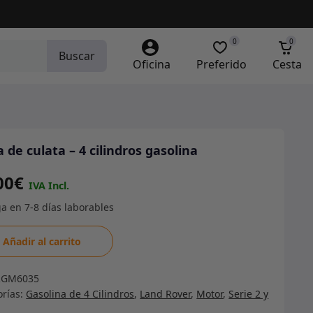
0
0
Buscar
Oficina
Preferido
Cesta
a de culata – 4 cilindros gasolina
00
€
Añadir al carrito
a
RGM6035
orías:
Gasolina de 4 Cilindros
,
Land Rover
,
Motor
,
Serie 2 y