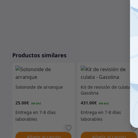
Productos similares
Solonoide de arranque
Kit de revisión de culata –
Gasolina
25.00
€
431.00
€
Añadir al carrito
Añadir al carrito