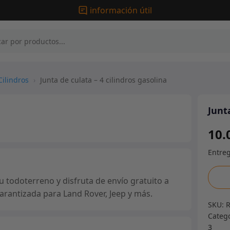
información útil
Cilindros
›
Junta de culata – 4 cilindros gasolina
Junt
10.
Junta
tu todoterreno y disfruta de envío gratuito a
de
arantizada para Land Rover, Jeep y más.
culat
SKU:
-
Categ
4
3