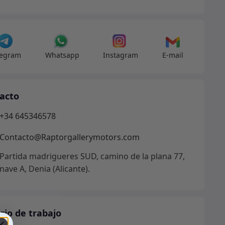
ros
ina
dad
legram
Whatsapp
Instagram
E-mail
acto
+34 645346578
Contacto@Raptorgallerymotors.com
Partida madrigueres SUD, camino de la plana 77,
nave A, Denia (Alicante).
rio de trabajo