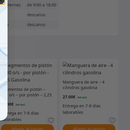
s - Viernes
de 9:00 a 18:00
ado
descanso
ingo
descanso
Manguera de aire – 4
cilindros gasolina
Segmentos de pistón –
030 o/s – por pistón – 2,25
27.00
€
Gasolina
12.00
€
Añadir al carrito
Añadir al carrito