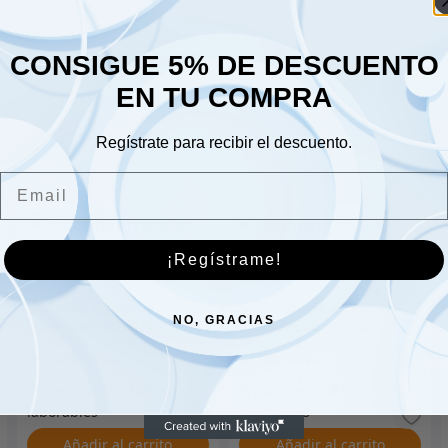
Lune
Sáb
CONSIGUE 5% DE DESCUENTO
Dom
EN TU COMPRA
Regístrate para recibir el descuento.
Email
¡Regístrame!
Motor de arranque
Solenoide de arranque –
NO, GRACIAS
Powerlite – OFERTA
4 cilindros gasolina –
ESPECIAL – RTC5225HD
13H5952L
453.00
€
15.00
€
Añadir al carrito
Añadir al carrito