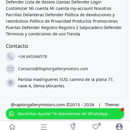
Defender
Lista de deseos
Llantas Defender
Login
Customizer
Mi cuenta
Mi cuenta
my-account
Nosotros
Parrillas Delanteras Defender
Política de devoluciones y
reembolsos
Política de Privacidad
Productos
Promociones
Puertas Defender
Registro
Registro 2
Salpicadero Defender
Términos y condiciones de uso
Tienda
Contacto
+34 645346578
Contacto@Raptorgallerymotors.com
Partida madrigueres SUD, camino de la plana 77,
nave A, Denia (Alicante).
@raptorgallerymotors.com ©2015 - 2026
|
Theme:
×
Prosale
by
full100ack
.
Necesitas Ayuda? Te Atendemos en WhatsApp
0
0