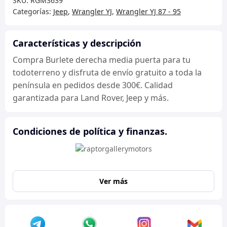
SKU:
RGM3639
puerta
Categorías:
Jeep
,
Wrangler YJ
,
Wrangler YJ 87 - 95
cantidad
Características y descripción
Compra Burlete derecha media puerta para tu
todoterreno y disfruta de envío gratuito a toda la
península en pedidos desde 300€. Calidad
garantizada para Land Rover, Jeep y más.
Condiciones de política y finanzas.
Ver más