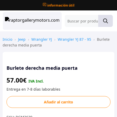
información útil
Inicio
›
Jeep
›
Wrangler YJ
›
Wrangler YJ 87 - 95
›
Burlete
derecha media puerta
Burlete derecha media puerta
57.00
€
Burlete
Añadir al carrito
derecha
media