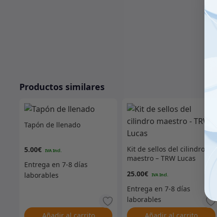
Productos similares
Tapón de llenado
Kit de sellos del cilindro
5.00
€
maestro – TRW Lucas
25.00
€
Añadir al carrito
Añadir al carrito