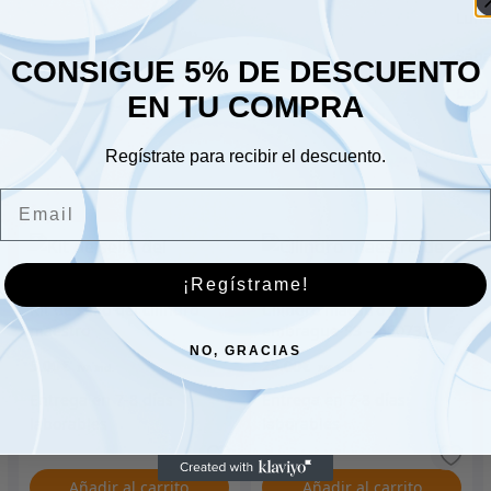
Lune
Sáb
CONSIGUE 5% DE DESCUENTO
Dom
EN TU COMPRA
Regístrate para recibir el descuento.
Email
¡Regístrame!
Kit de sello del cilindro
Cilindro maestro de
maestro
embrague-S3 – 550732
NO, GRACIAS
5.00
€
25.00
€
Añadir al carrito
Añadir al carrito