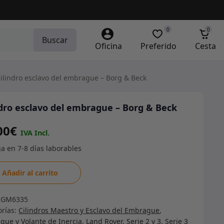
0
0
Buscar
Oficina
Preferido
Cesta
ilindro esclavo del embrague – Borg & Beck
ndro esclavo del embrague – Borg & Beck
00
€
dro
Añadir al carrito
vo
RGM6335
ague
orías:
Cilindros Maestro y Esclavo del Embrague
,
gue y Volante de Inercia
,
Land Rover
,
Serie 2 y 3
,
Serie 3