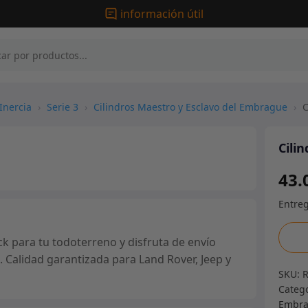
información útil
Inercia
›
Serie 3
›
Cilindros Maestro y Esclavo del Embrague
›
C
Cili
43.
Cilin
k para tu todoterreno y disfruta de envío
escla
. Calidad garantizada para Land Rover, Jeep y
del
SKU:
embr
Categ
-
Embra