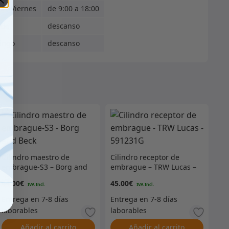
s - Viernes
de 9:00 a 18:00
ado
descanso
ingo
descanso
Cilindro maestro de
Cilindro receptor de
embrague-S3 – Borg and
embrague – TRW Lucas –
Beck
591231G
44.00
€
45.00
€
Añadir al carrito
Añadir al carrito