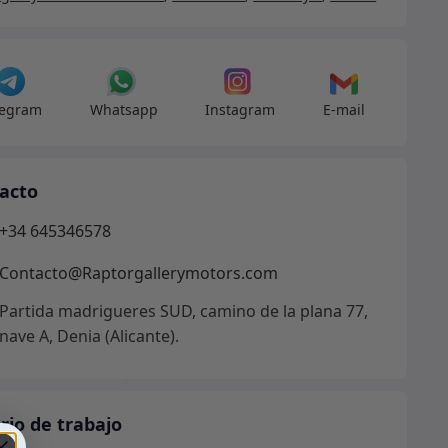
dad
legram
Whatsapp
Instagram
E-mail
acto
+34 645346578
Contacto@Raptorgallerymotors.com
Partida madrigueres SUD, camino de la plana 77,
nave A, Denia (Alicante).
rio de trabajo