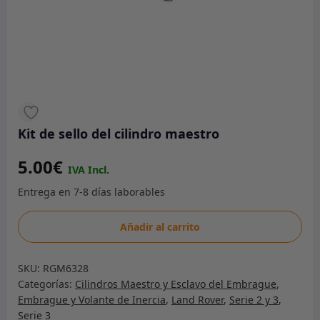
Kit de sello del cilindro maestro
5.00
€
Kit
Añadir al carrito
de
sello
SKU:
RGM6328
del
Categorías:
Cilindros Maestro y Esclavo del Embrague
,
cilindro
Embrague y Volante de Inercia
,
Land Rover
,
Serie 2 y 3
,
maestro
Serie 3