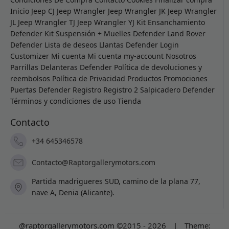
Inicio
Jeep CJ
Jeep Wrangler
Jeep Wrangler JK
Jeep Wrangler
JL
Jeep Wrangler TJ
Jeep Wrangler YJ
Kit Ensanchamiento
Defender
Kit Suspensión + Muelles Defender
Land Rover
Defender
Lista de deseos
Llantas Defender
Login
Customizer
Mi cuenta
Mi cuenta
my-account
Nosotros
Parrillas Delanteras Defender
Política de devoluciones y
reembolsos
Política de Privacidad
Productos
Promociones
Puertas Defender
Registro
Registro 2
Salpicadero Defender
Términos y condiciones de uso
Tienda
Contacto
+34 645346578
Contacto@Raptorgallerymotors.com
Partida madrigueres SUD, camino de la plana 77,
nave A, Denia (Alicante).
@raptorgallerymotors.com ©2015 - 2026
|
Theme: