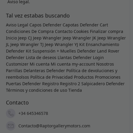
Aviso legal.
Tal vez estabas buscando
Aviso Legal
Capos Defender
Capotas Defender
Cart
Condiciones De Compra
Contacto
Cookies
Finalizar compra
Inicio
Jeep CJ
Jeep Wrangler
Jeep Wrangler JK
Jeep Wrangler
JL
Jeep Wrangler TJ
Jeep Wrangler YJ
Kit Ensanchamiento
Defender
Kit Suspensión + Muelles Defender
Land Rover
Defender
Lista de deseos
Llantas Defender
Login
Customizer
Mi cuenta
Mi cuenta
my-account
Nosotros
Parrillas Delanteras Defender
Política de devoluciones y
reembolsos
Política de Privacidad
Productos
Promociones
Puertas Defender
Registro
Registro 2
Salpicadero Defender
Términos y condiciones de uso
Tienda
Contacto
+34 645346578
Contacto@Raptorgallerymotors.com