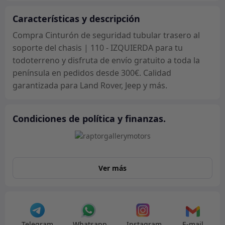
al
soporte
Características y descripción
del
Compra Cinturón de seguridad tubular trasero al
chasis
soporte del chasis | 110 - IZQUIERDA para tu
|
todoterreno y disfruta de envío gratuito a toda la
110
península en pedidos desde 300€. Calidad
-
garantizada para Land Rover, Jeep y más.
IZQUIERDA
cantidad
Condiciones de política y finanzas.
Ver más
Telegram
Whatsapp
Instagram
E-mail