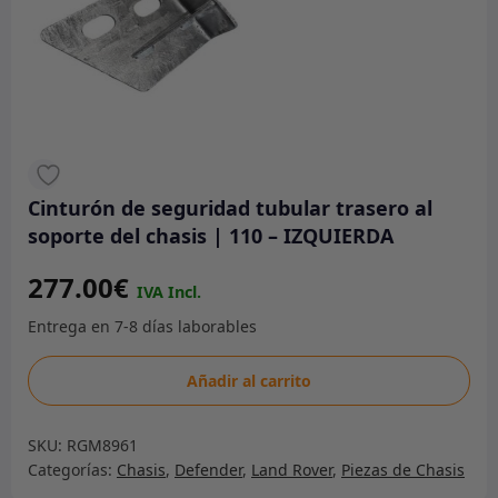
Cinturón de seguridad tubular trasero al
soporte del chasis | 110 – IZQUIERDA
277.00
€
Cinturón
Añadir al carrito
de
seguridad
SKU:
RGM8961
tubular
Categorías:
Chasis
,
Defender
,
Land Rover
,
Piezas de Chasis
trasero