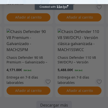
Añadir al carrito
Añadir al carrito
Chasis Defender 90 V8
Chasis Defender 110 V8
Premium – Galvanizado –
SW/DCPU – Versión
MACH25PM
clásica galvanizada –
4,171.00
€
5,488.00
€
MACH15SWCC
Añadir al carrito
Añadir al carrito
Descargar más