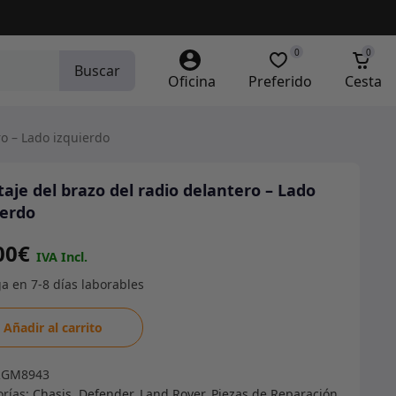
0
0
Buscar
Oficina
Preferido
Cesta
o – Lado izquierdo
aje del brazo del radio delantero – Lado
ierdo
00
€
aje
Añadir al carrito
o
RGM8943
orías:
Chasis
,
Defender
,
Land Rover
,
Piezas de Reparación