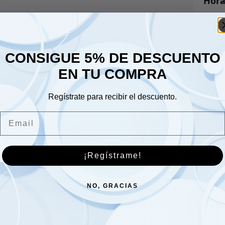
Hora
Lune
Sáb
CONSIGUE 5% DE DESCUENTO
Dom
EN TU COMPRA
Regístrate para recibir el descuento.
Email
¡Regístrame!
Chasis Defender 110 TD5
Cinturón de seguridad
NO, GRACIAS
SW/DCPU – Versión
tubular trasero al soporte
Premium Galvanizada –
del chasis | 110-derecha
5,952.00
€
277.00
€
MACH11SWPM