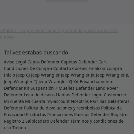
Tal vez estabas buscando
Aviso Legal
Capos Defender
Capotas Defender
Cart
Condiciones De Compra
Contacto
Cookies
Finalizar compra
Inicio
Jeep CJ
Jeep Wrangler
Jeep Wrangler JK
Jeep Wrangler JL
Jeep Wrangler TJ
Jeep Wrangler YJ
Kit Ensanchamiento
Defender
Kit Suspensión + Muelles Defender
Land Rover
Defender
Lista de deseos
Llantas Defender
Login Customizer
Mi cuenta
Mi cuenta
my-account
Nosotros
Parrillas Delanteras
Defender
Política de devoluciones y reembolsos
Política de
Privacidad
Productos
Promociones
Puertas Defender
Registro
Registro 2
Salpicadero Defender
Términos y condiciones de
uso
Tienda