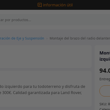
información útil
ración de Eje y Suspensión
›
Montaje del brazo del radio delanter
Mont
izqu
94.
o izquierdo para tu todoterreno y disfruta de
Mont
e 300€. Calidad garantizada para Land Rover,
del
braz
SKU:
del
Categ