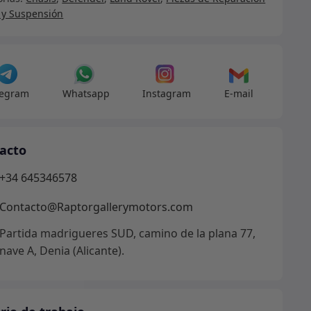
 y Suspensión
tero
erdo
dad
legram
Whatsapp
Instagram
E-mail
acto
+34 645346578
Contacto@Raptorgallerymotors.com
Partida madrigueres SUD, camino de la plana 77,
nave A, Denia (Alicante).