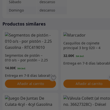
Sábado
descanso
Domingo
descanso
Productos similares
Casquillos de cojinete
principal 3 brg 020 – 4
cilindros gasolina y diésel
Segmentos de pistón –
32.00
€
– King
010 o/s – por pistón – 2.25
Gasolina – RTC419010
14.00
€
Añadir al carrito
Añadir al carrito