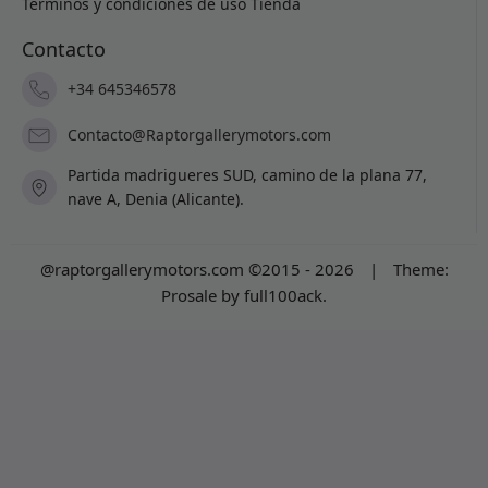
Términos y condiciones de uso
Tienda
Contacto
+34 645346578
Contacto@Raptorgallerymotors.com
Partida madrigueres SUD, camino de la plana 77,
nave A, Denia (Alicante).
@raptorgallerymotors.com ©2015 - 2026
|
Theme:
Prosale
by
full100ack
.