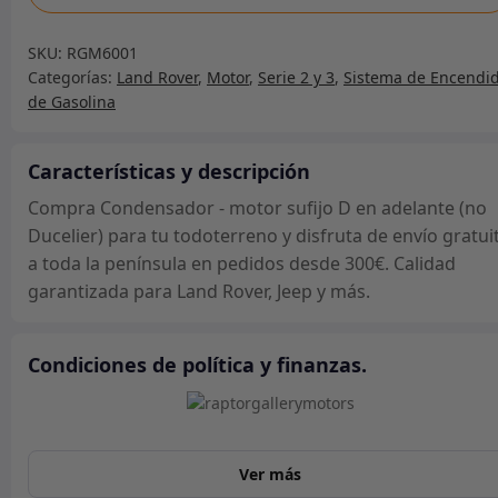
-
motor
SKU:
RGM6001
sufijo
Categorías:
Land Rover
,
Motor
,
Serie 2 y 3
,
Sistema de Encendi
D
de Gasolina
en
adelante
(no
Características y descripción
Ducelier)
Compra Condensador - motor sufijo D en adelante (no
cantidad
Ducelier) para tu todoterreno y disfruta de envío gratui
a toda la península en pedidos desde 300€. Calidad
garantizada para Land Rover, Jeep y más.
Condiciones de política y finanzas.
Ver más