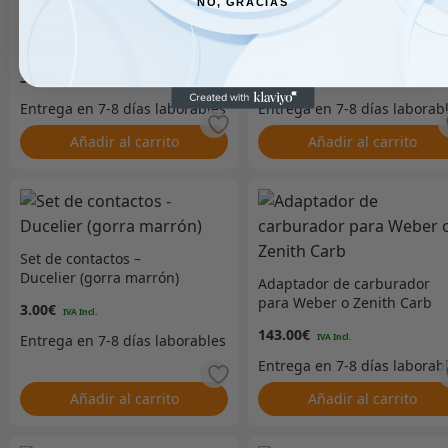
NO, GRACIAS
Junta tapa de balancines
Varilla de empuje – 4
– Diésel
cilindros diésel
3.00
€
9.00
€
Añadir al carrito
Añadir al carrito
Set de contactos –
Ducelier (gorra marrón)
Adaptador de carburador
para Weber o Zenith Carb
3.00
€
143.00
€
Añadir al carrito
Añadir al carrito