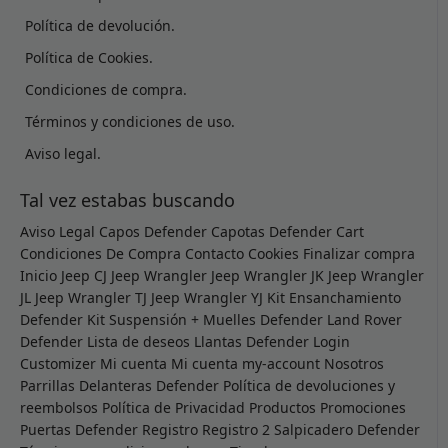
Política de devolución.
Política de Cookies.
Condiciones de compra.
Términos y condiciones de uso.
Aviso legal.
Tal vez estabas buscando
Aviso Legal
Capos Defender
Capotas Defender
Cart
Condiciones De Compra
Contacto
Cookies
Finalizar compra
Inicio
Jeep CJ
Jeep Wrangler
Jeep Wrangler JK
Jeep Wrangler
JL
Jeep Wrangler TJ
Jeep Wrangler YJ
Kit Ensanchamiento
Defender
Kit Suspensión + Muelles Defender
Land Rover
Defender
Lista de deseos
Llantas Defender
Login
Customizer
Mi cuenta
Mi cuenta
my-account
Nosotros
Parrillas Delanteras Defender
Política de devoluciones y
reembolsos
Política de Privacidad
Productos
Promociones
Puertas Defender
Registro
Registro 2
Salpicadero Defender