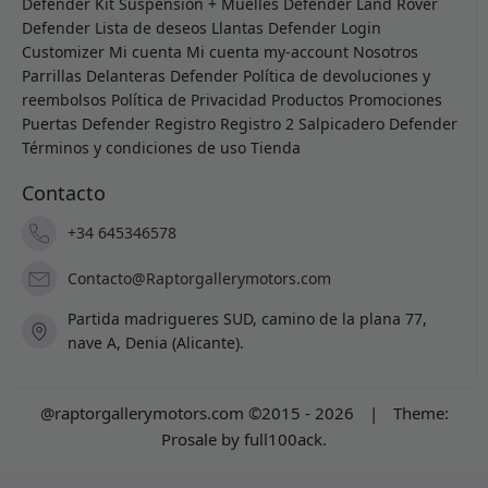
Defender
Kit Suspensión + Muelles Defender
Land Rover
Defender
Lista de deseos
Llantas Defender
Login
Customizer
Mi cuenta
Mi cuenta
my-account
Nosotros
Parrillas Delanteras Defender
Política de devoluciones y
reembolsos
Política de Privacidad
Productos
Promociones
Puertas Defender
Registro
Registro 2
Salpicadero Defender
Términos y condiciones de uso
Tienda
Contacto
+34 645346578
Contacto@Raptorgallerymotors.com
Partida madrigueres SUD, camino de la plana 77,
nave A, Denia (Alicante).
@raptorgallerymotors.com ©2015 - 2026
|
Theme:
Prosale
by
full100ack
.