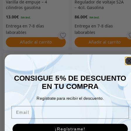
Varilla de empuje – 4
Regulador de voltaje S2A
cilindros gasolina
– 4cil. Gasolina
13.00
€
86.00
€
Añadir al carrito
Añadir al carrito
CONSIGUE 5% DE DESCUENTO
Segmentos de pistón –
EN TU COMPRA
010 o/s – por pistón – 2.25
Gomas de soporte de caja
Gasolina – RTC419010
de cambios con tuercas –
14.00
€
Regístrate para recibir el descuento.
4 cilindros Gasolina
5.00
€
Email
¡Regístrame!