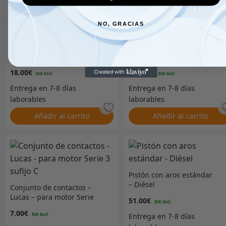
Añadir al carrito
Añadir al carrito
NO, GRACIAS
Conchas Big End 020
Motor de arranque
18.00
€
229.00
€
Añadir al carrito
Añadir al carrito
Pistón con aros estándar
– Diésel
Conjunto de contactos –
Lucas – para motor Serie
51.00
€
3 sufijo C
7.00
€