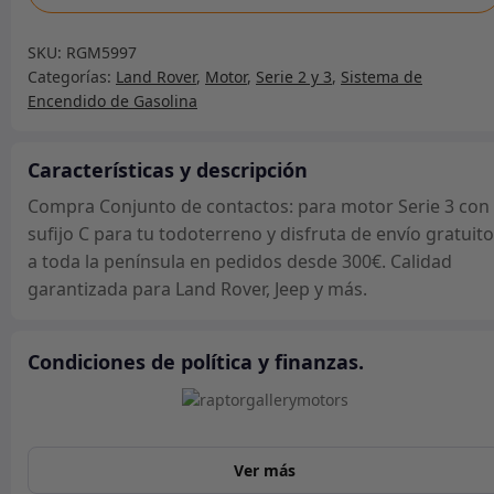
de
contactos:
SKU:
RGM5997
para
Categorías:
Land Rover
,
Motor
,
Serie 2 y 3
,
Sistema de
motor
Encendido de Gasolina
Serie
3
con
Características y descripción
sufijo
Compra Conjunto de contactos: para motor Serie 3 con
C
sufijo C para tu todoterreno y disfruta de envío gratuito
cantidad
a toda la península en pedidos desde 300€. Calidad
garantizada para Land Rover, Jeep y más.
Condiciones de política y finanzas.
Ver más