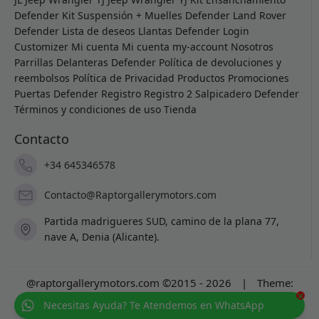
Defender
Kit Suspensión + Muelles Defender
Land Rover
Defender
Lista de deseos
Llantas Defender
Login
Customizer
Mi cuenta
Mi cuenta
my-account
Nosotros
Parrillas Delanteras Defender
Política de devoluciones y
reembolsos
Política de Privacidad
Productos
Promociones
Puertas Defender
Registro
Registro 2
Salpicadero Defender
Términos y condiciones de uso
Tienda
Contacto
+34 645346578
Contacto@Raptorgallerymotors.com
Partida madrigueres SUD, camino de la plana 77,
nave A, Denia (Alicante).
@raptorgallerymotors.com ©2015 - 2026
|
Theme:
×
Prosale
by
full100ack
.
Necesitas Ayuda? Te Atendemos en WhatsApp