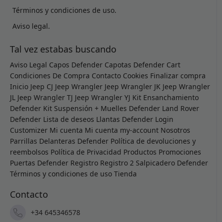
Términos y condiciones de uso.
Aviso legal.
Tal vez estabas buscando
Aviso Legal
Capos Defender
Capotas Defender
Cart
Condiciones De Compra
Contacto
Cookies
Finalizar compra
Inicio
Jeep CJ
Jeep Wrangler
Jeep Wrangler JK
Jeep Wrangler
JL
Jeep Wrangler TJ
Jeep Wrangler YJ
Kit Ensanchamiento
Defender
Kit Suspensión + Muelles Defender
Land Rover
Defender
Lista de deseos
Llantas Defender
Login
Customizer
Mi cuenta
Mi cuenta
my-account
Nosotros
Parrillas Delanteras Defender
Política de devoluciones y
reembolsos
Política de Privacidad
Productos
Promociones
Puertas Defender
Registro
Registro 2
Salpicadero Defender
Términos y condiciones de uso
Tienda
Contacto
+34 645346578