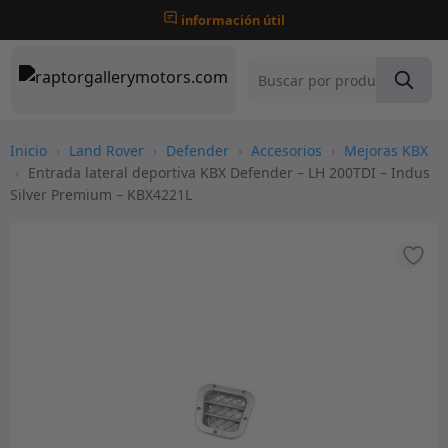
información útil
Inicio
›
Land Rover
›
Defender
›
Accesorios
›
Mejoras KBX
›
Entrada lateral deportiva KBX Defender – LH 200TDI – Indus
Silver Premium – KBX4221L