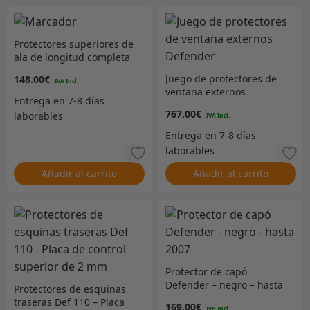
Protectores superiores de
ala de longitud completa
Defender (par) – plateado
Juego de protectores de
148.00
€
– sin orificio para antena
ventana externos
Defender
767.00
€
Añadir al carrito
Añadir al carrito
Protector de capó
Defender – negro – hasta
Protectores de esquinas
2007
traseras Def 110 – Placa
169.00
€