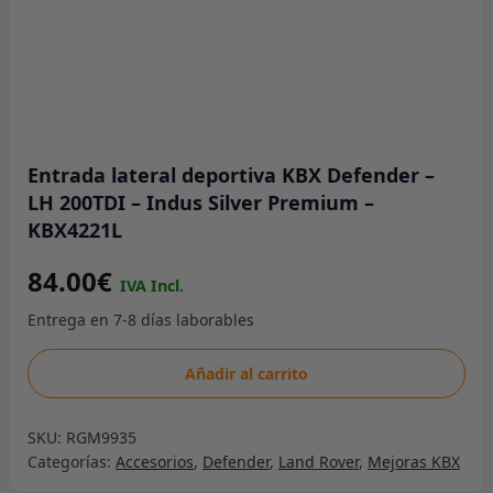
Entrada lateral deportiva KBX Defender –
LH 200TDI – Indus Silver Premium –
KBX4221L
84.00
€
Entrada
Añadir al carrito
lateral
deportiva
SKU:
RGM9935
KBX
Categorías:
Accesorios
,
Defender
,
Land Rover
,
Mejoras KBX
Defender