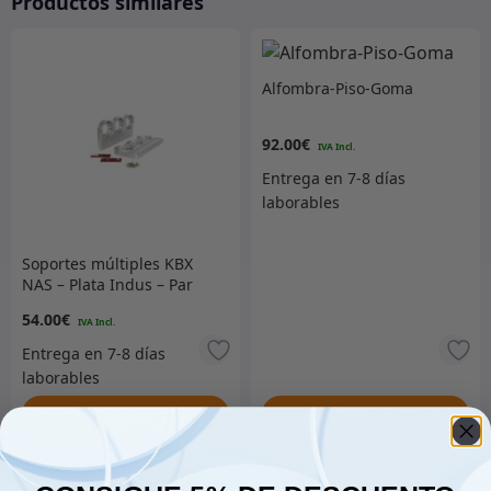
Productos similares
Alfombra-Piso-Goma
92.00
€
Soportes múltiples KBX
NAS – Plata Indus – Par
54.00
€
Añadir al carrito
Añadir al carrito