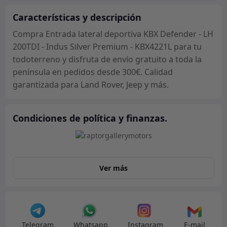
-
LH
Características y descripción
200TDI
Compra Entrada lateral deportiva KBX Defender - LH
-
200TDI - Indus Silver Premium - KBX4221L para tu
Indus
todoterreno y disfruta de envío gratuito a toda la
Silver
península en pedidos desde 300€. Calidad
Premium
garantizada para Land Rover, Jeep y más.
-
KBX4221L
cantidad
Condiciones de política y finanzas.
Ver más
Telegram
Whatsapp
Instagram
E-mail