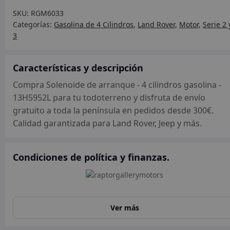
arranque
SKU:
RGM6033
-
Categorías:
Gasolina de 4 Cilindros
,
Land Rover
,
Motor
,
Serie 2 
4
3
cilindros
gasolina
-
Características y descripción
13H5952L
Compra Solenoide de arranque - 4 cilindros gasolina -
cantidad
13H5952L para tu todoterreno y disfruta de envío
gratuito a toda la península en pedidos desde 300€.
Calidad garantizada para Land Rover, Jeep y más.
Condiciones de política y finanzas.
Ver más