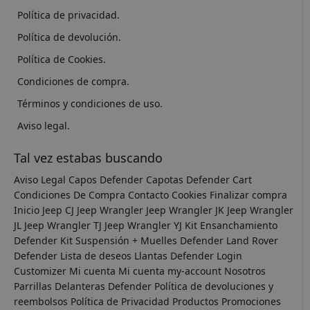
Política de privacidad.
Política de devolución.
Política de Cookies.
Condiciones de compra.
Términos y condiciones de uso.
Aviso legal.
Tal vez estabas buscando
Aviso Legal
Capos Defender
Capotas Defender
Cart
Condiciones De Compra
Contacto
Cookies
Finalizar compra
Inicio
Jeep CJ
Jeep Wrangler
Jeep Wrangler JK
Jeep Wrangler
JL
Jeep Wrangler TJ
Jeep Wrangler YJ
Kit Ensanchamiento
Defender
Kit Suspensión + Muelles Defender
Land Rover
Defender
Lista de deseos
Llantas Defender
Login
Customizer
Mi cuenta
Mi cuenta
my-account
Nosotros
Parrillas Delanteras Defender
Política de devoluciones y
reembolsos
Política de Privacidad
Productos
Promociones