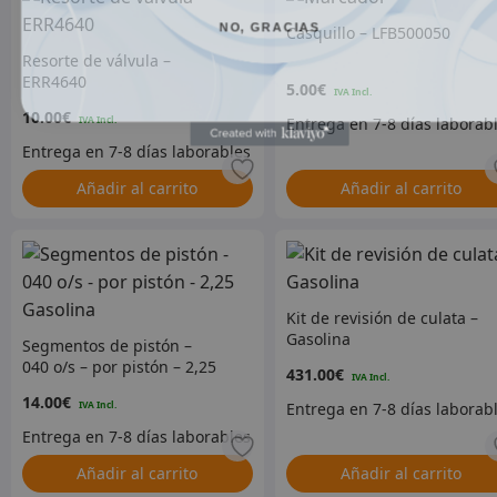
NO, GRACIAS
Casquillo – LFB500050
Resorte de válvula –
ERR4640
5.00
€
10.00
€
Añadir al carrito
Añadir al carrito
Kit de revisión de culata –
Gasolina
Segmentos de pistón –
040 o/s – por pistón – 2,25
431.00
€
Gasolina
14.00
€
Añadir al carrito
Añadir al carrito