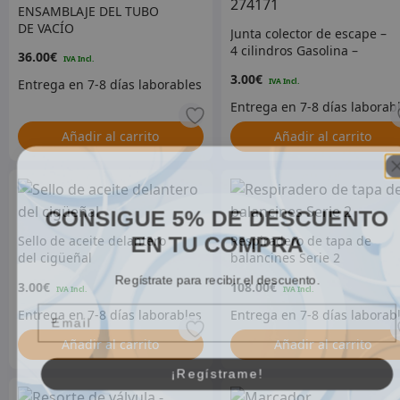
ENSAMBLAJE DEL TUBO
DE VACÍO
Junta colector de escape –
4 cilindros Gasolina –
36.00
€
274171
3.00
€
Añadir al carrito
Añadir al carrito
CONSIGUE 5% DE DESCUENTO
EN TU COMPRA
Sello de aceite delantero
Respiradero de tapa de
del cigüeñal
balancines Serie 2
Regístrate para recibir el descuento.
3.00
€
108.00
€
Email
Añadir al carrito
Añadir al carrito
¡Regístrame!