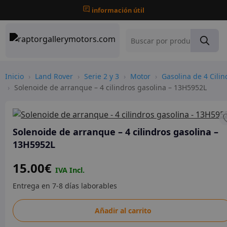
información útil
Inicio
›
Land Rover
›
Serie 2 y 3
›
Motor
›
Gasolina de 4 Cilin
›
Solenoide de arranque – 4 cilindros gasolina – 13H5952L
Solenoide de arranque – 4 cilindros gasolina –
13H5952L
15.00
€
Solenoide
Añadir al carrito
de