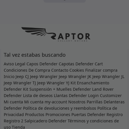
Tal vez estabas buscando
Aviso Legal
Capos Defender
Capotas Defender
Cart
Condiciones De Compra
Contacto
Cookies
Finalizar compra
Inicio
Jeep CJ
Jeep Wrangler
Jeep Wrangler JK
Jeep Wrangler JL
Jeep Wrangler TJ
Jeep Wrangler YJ
Kit Ensanchamiento
Defender
Kit Suspensión + Muelles Defender
Land Rover
Defender
Lista de deseos
Llantas Defender
Login Customizer
Mi cuenta
Mi cuenta
my-account
Nosotros
Parrillas Delanteras
Defender
Política de devoluciones y reembolsos
Política de
Privacidad
Productos
Promociones
Puertas Defender
Registro
Registro 2
Salpicadero Defender
Términos y condiciones de
uso
Tienda