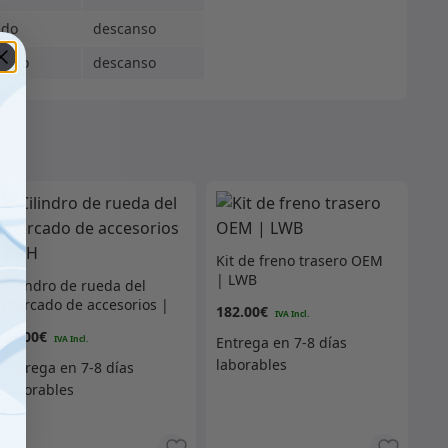
ado
descanso
ingo
descanso
Kit de freno trasero OEM
| LWB
Cilindro de rueda del
mercado de accesorios |
182.00
€
RH
27.00
€