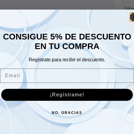
Sáb
Dom
CONSIGUE 5% DE DESCUENTO
EN TU COMPRA
Regístrate para recibir el descuento.
Email
Kit de manguera de freno
Kit de revisión de frenos –
Britpart, más 40 mm de
LWB (motor de 6
¡Regístrame!
longitud
cilindros/V8)
57.00
€
194.00
€
NO, GRACIAS