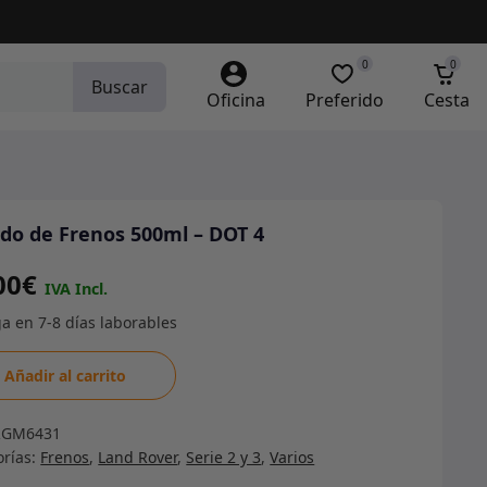
0
0
Buscar
Oficina
Preferido
Cesta
ido de Frenos 500ml – DOT 4
00
€
do
Añadir al carrito
s
RGM6431
l
orías:
Frenos
,
Land Rover
,
Serie 2 y 3
,
Varios