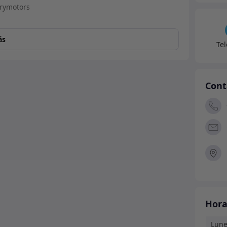
DOT
4
canti
ás
Te
Cont
Hora
Lune