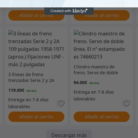
Añadir al carrito
Añadir al carrito
Cilindro maestro de
freno. Servo de doble
3 líneas de freno
línea. El nº estampado es
trenzadas Serie 2 y 2A
94.00
€
74660213
109 pulgadas 1958-1971
119.00
€
(aprox.) Fijaciones UNF –
más 2 pulgadas
Añadir al carrito
Añadir al carrito
Descargar más