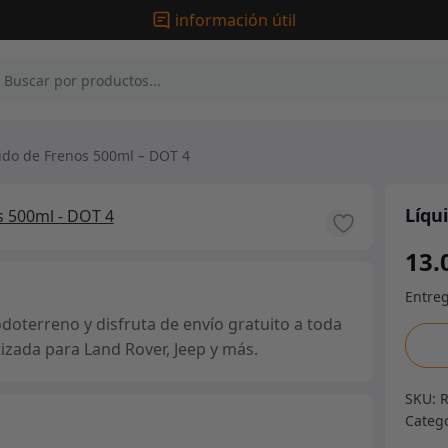
información útil
ido de Frenos 500ml – DOT 4
Líqu
13.
doterreno y disfruta de envío gratuito a toda
Líqui
izada para Land Rover, Jeep y más.
de
Freno
SKU:
500m
Categ
-