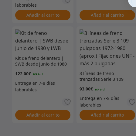
– GL5610
Añadir al carrito
Añadir al carrito
Kit de freno delantero |
SWB desde junio de 1980
y LWB
3 líneas de freno
122.00
€
trenzadas Serie 3 109
pulgadas 1972-1980
93.00
€
(aprox.) Fijaciones UNF –
más 2 pulgadas
Añadir al carrito
Añadir al carrito