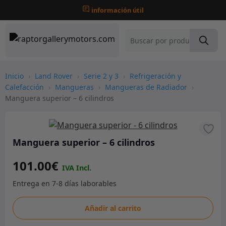
información útil
Inicio
›
Land Rover
›
Serie 2 y 3
›
Refrigeración y
Calefacción
›
Mangueras
›
Mangueras de Radiador
›
Manguera superior – 6 cilindros
Manguera superior – 6 cilindros
101.00
€
Manguera
Añadir al carrito
superior