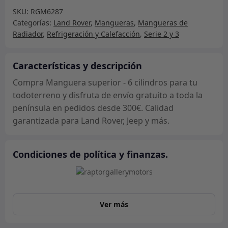
-
SKU:
RGM6287
6
Categorías:
Land Rover
,
Mangueras
,
Mangueras de
cilindros
Radiador
,
Refrigeración y Calefacción
,
Serie 2 y 3
cantidad
Características y descripción
Compra Manguera superior - 6 cilindros para tu
todoterreno y disfruta de envío gratuito a toda la
península en pedidos desde 300€. Calidad
garantizada para Land Rover, Jeep y más.
Condiciones de política y finanzas.
Ver más