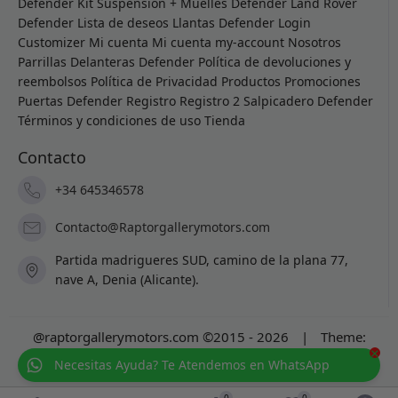
Defender
Kit Suspensión + Muelles Defender
Land Rover
Defender
Lista de deseos
Llantas Defender
Login
Customizer
Mi cuenta
Mi cuenta
my-account
Nosotros
Parrillas Delanteras Defender
Política de devoluciones y
reembolsos
Política de Privacidad
Productos
Promociones
Puertas Defender
Registro
Registro 2
Salpicadero Defender
Términos y condiciones de uso
Tienda
Contacto
+34 645346578
Contacto@Raptorgallerymotors.com
Partida madrigueres SUD, camino de la plana 77,
nave A, Denia (Alicante).
@raptorgallerymotors.com ©2015 - 2026
|
Theme:
×
Prosale
by
full100ack
.
Necesitas Ayuda? Te Atendemos en WhatsApp