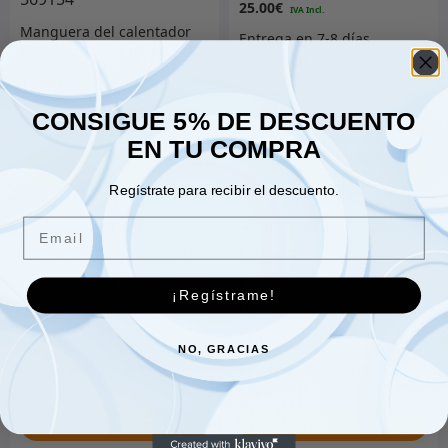
25.00
€
Manguera del calentador
(2) – Calentador plano S11
– 569154
17.00
€
CONSIGUE 5% DE DESCUENTO
EN TU COMPRA
Añadir al carrito
Añadir al carrito
Regístrate para recibir el descuento.
Email
Manguera del calentador
Kit de manguera de
¡Regístrame!
(2) – S3 RHD
radiador
23.00
€
26.00
€
NO, GRACIAS
Añadir al carrito
Añadir al carrito