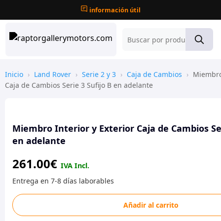
información útil
Inicio
›
Land Rover
›
Serie 2 y 3
›
Caja de Cambios
›
Miembro 
Caja de Cambios Serie 3 Sufijo B en adelante
Miembro Interior y Exterior Caja de Cambios Ser
en adelante
261.00
€
Miembro
Añadir al carrito
Interior