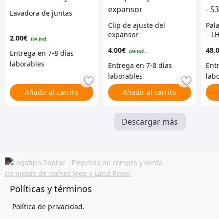
Lavadora de juntas
Clip de ajuste del
Pal
expansor
– L
2.00
€
4.00
€
48.
Añadir al carrito
Añadir al carrito
Descargar más
Políticas y términos
Política de privacidad.