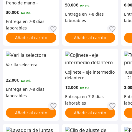
freno de mano –
50.00
€
6.0
STC3821
30.00
€
Añadir al carrito
Añadir al carrito
Varilla selectora
Cojinete – eje intermedio
Tue
delantero
– 2
22.00
€
12.00
€
3.0
Añadir al carrito
Añadir al carrito