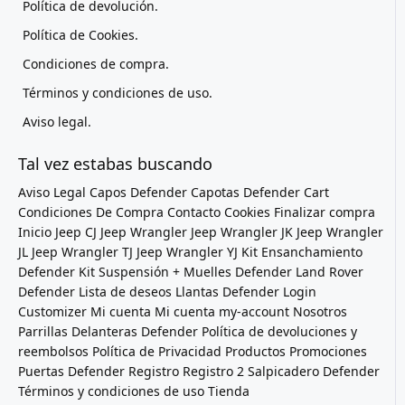
Política de devolución.
Política de Cookies.
Condiciones de compra.
Términos y condiciones de uso.
Aviso legal.
Tal vez estabas buscando
Aviso Legal
Capos Defender
Capotas Defender
Cart
Condiciones De Compra
Contacto
Cookies
Finalizar compra
Inicio
Jeep CJ
Jeep Wrangler
Jeep Wrangler JK
Jeep Wrangler
JL
Jeep Wrangler TJ
Jeep Wrangler YJ
Kit Ensanchamiento
Defender
Kit Suspensión + Muelles Defender
Land Rover
Defender
Lista de deseos
Llantas Defender
Login
Customizer
Mi cuenta
Mi cuenta
my-account
Nosotros
Parrillas Delanteras Defender
Política de devoluciones y
reembolsos
Política de Privacidad
Productos
Promociones
Puertas Defender
Registro
Registro 2
Salpicadero Defender
Términos y condiciones de uso
Tienda