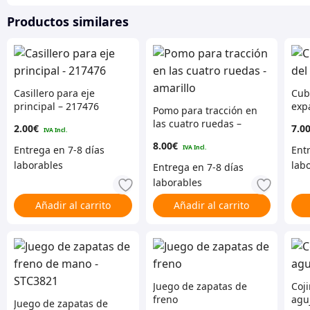
Productos similares
Casillero para eje
Cub
principal – 217476
exp
Pomo para tracción en
las cuatro ruedas –
2.00
€
7.0
amarillo
8.00
€
Añadir al carrito
Añadir al carrito
Juego de zapatas de
Coji
freno
agu
Juego de zapatas de