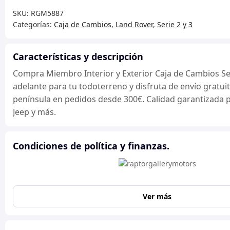
y
SKU:
RGM5887
Exterior
Categorías:
Caja de Cambios
,
Land Rover
,
Serie 2 y 3
Caja
de
Cambios
Características y descripción
Serie
Compra Miembro Interior y Exterior Caja de Cambios Ser
3
adelante para tu todoterreno y disfruta de envío gratuit
Sufijo
península en pedidos desde 300€. Calidad garantizada p
B
Jeep y más.
en
adelante
cantidad
Condiciones de política y finanzas.
Ver más