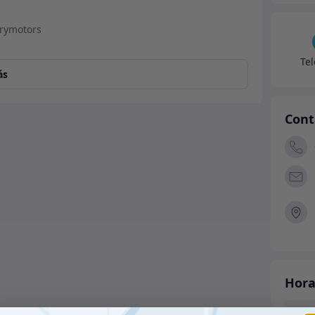
Te
ás
Cont
Hora
Lune