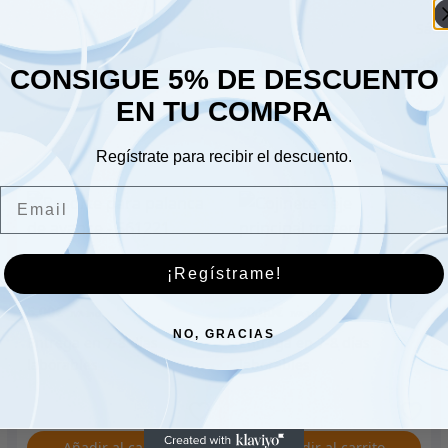
Sáb
Dom
CONSIGUE 5% DE DESCUENTO
EN TU COMPRA
Regístrate para recibir el descuento.
Email
Resorte para palanca de
Cojinete – eje principal
¡Regístrame!
avance – 561221
trasero
5.00
€
20.00
€
NO, GRACIAS
Añadir al carrito
Añadir al carrito