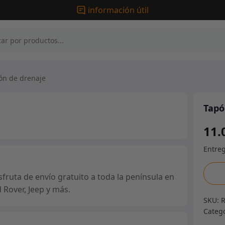
información útil
n de drenaje
Tapó
11.
Tapó
ruta de envío gratuito a toda la península en
de
 Rover, Jeep y más.
drena
SKU:
canti
Categ