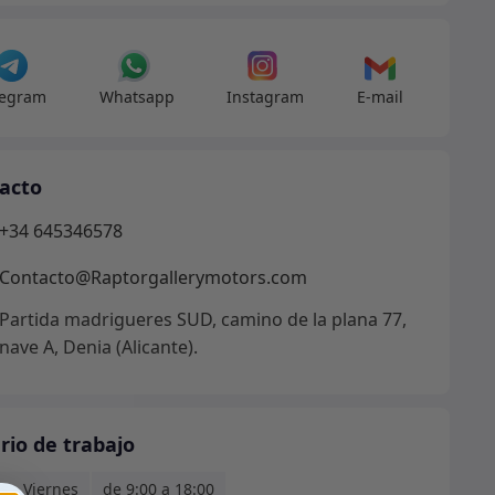
legram
Whatsapp
Instagram
E-mail
acto
+34 645346578
Contacto@Raptorgallerymotors.com
Partida madrigueres SUD, camino de la plana 77,
nave A, Denia (Alicante).
rio de trabajo
s - Viernes
de 9:00 a 18:00