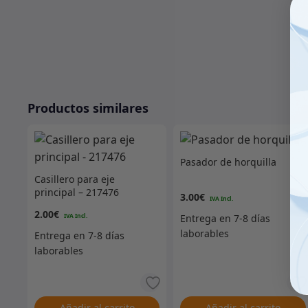
Productos similares
Pasador de horquilla
Casillero para eje
principal – 217476
3.00
€
2.00
€
Añadir al carrito
Añadir al carrito