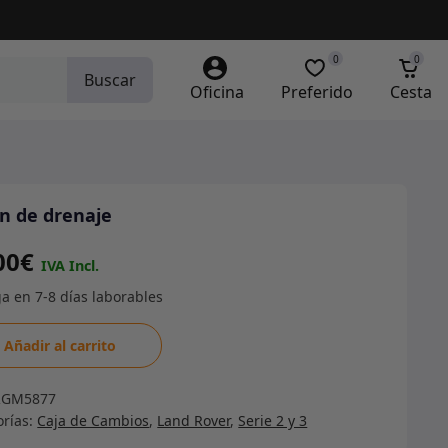
0
0
Buscar
Oficina
Preferido
Cesta
n de drenaje
00
€
n
Añadir al carrito
je
RGM5877
dad
orías:
Caja de Cambios
,
Land Rover
,
Serie 2 y 3