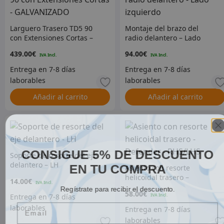
Larguero Trasero TD5 90
Montaje del brazo del
con Extensiones Cortas –
radio delantero – Lado
GALVANIZADO
izquierdo
439.00
€
94.00
€
Añadir al carrito
Añadir al carrito
CONSIGUE 5% DE DESCUENTO
Soporte de resorte del eje
EN TU COMPRA
delantero – LH
Asiento con resorte
helicoidal trasero –
14.00
€
Regístrate para recibir el descuento.
Defender – RHS/LHS
58.00
€
Email