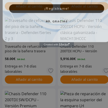
Añadir al carrito
Añadir al carrito
¡Regístrame!
NO, GRACIAS
Travesaño de refuerzo del
Chasis Defender 110
piso de la bañera trasera
200TDI HCPU – Versión
– Defender/Series 2 y 3
clásica galvanizada –
58.00
€
5,916.00
€
MACH13HCCC
Añadir al carrito
Añadir al carrito