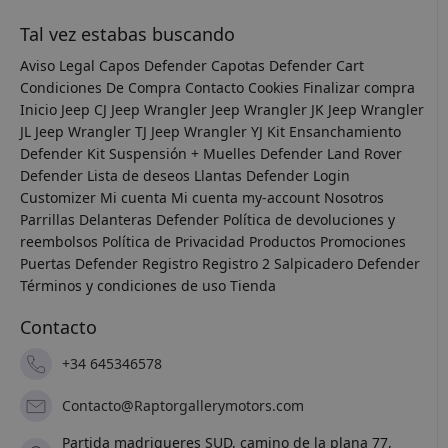
Tal vez estabas buscando
Aviso Legal
Capos Defender
Capotas Defender
Cart
Condiciones De Compra
Contacto
Cookies
Finalizar compra
Inicio
Jeep CJ
Jeep Wrangler
Jeep Wrangler JK
Jeep Wrangler
JL
Jeep Wrangler TJ
Jeep Wrangler YJ
Kit Ensanchamiento
Defender
Kit Suspensión + Muelles Defender
Land Rover
Defender
Lista de deseos
Llantas Defender
Login
Customizer
Mi cuenta
Mi cuenta
my-account
Nosotros
Parrillas Delanteras Defender
Política de devoluciones y
reembolsos
Política de Privacidad
Productos
Promociones
Puertas Defender
Registro
Registro 2
Salpicadero Defender
Términos y condiciones de uso
Tienda
Contacto
+34 645346578
Contacto@Raptorgallerymotors.com
Partida madrigueres SUD, camino de la plana 77,