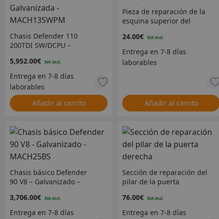
Pieza de reparación de la
esquina superior del
mamparo LH
Chasis Defender 110
24.00
€
200TDI SW/DCPU –
Versión Premium
5,952.00
€
Galvanizada –
MACH13SWPM
Añadir al carrito
Añadir al carrito
Chasis básico Defender
Sección de reparación del
90 V8 – Galvanizado –
pilar de la puerta
MACH25BS
derecha
3,706.00
€
76.00
€