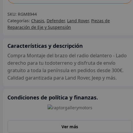
del
brazo
SKU:
RGM8944
del
Categorías:
Chasis
,
Defender
,
Land Rover
,
Piezas de
radio
Reparación de Eje y Suspensión
delantero
-
Lado
Características y descripción
derecho
Compra Montaje del brazo del radio delantero - Lado
cantidad
derecho para tu todoterreno y disfruta de envío
gratuito a toda la península en pedidos desde 300€.
Calidad garantizada para Land Rover, Jeep y más.
Condiciones de política y finanzas.
Ver más