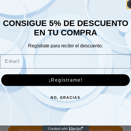
Sáb
Dom
CONSIGUE 5% DE DESCUENTO
EN TU COMPRA
Regístrate para recibir el descuento.
Email
Tuerca para eje principal
¡Regístrame!
– 217477
Juego de juntas de caja
3.00
€
de cambios y caja de
NO, GRACIAS
transferencia – 600603
4.00
€
Añadir al carrito
Añadir al carrito