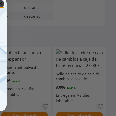
ado
descanso
ingo
descanso
Cubierta antipolvo del
expansor
Sello de aceite de caja de
cambios a caja de
7.00
€
transferencia – 236305
3.00
€
Añadir al carrito
Añadir al carrito