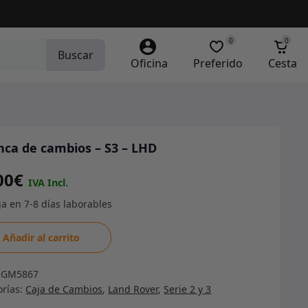
0
0
Buscar
Oficina
Preferido
Cesta
nca de cambios – S3 – LHD
00
€
ca
Añadir al carrito
ios
RGM5867
orías:
Caja de Cambios
,
Land Rover
,
Serie 2 y 3