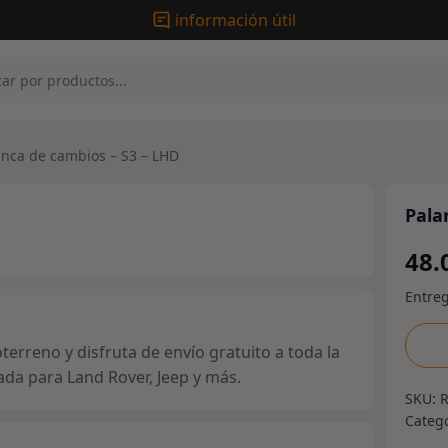
información útil
nca de cambios – S3 – LHD
Pala
48.
Palan
erreno y disfruta de envío gratuito a toda la
de
ada para Land Rover, Jeep y más.
camb
SKU:
-
Categ
S3