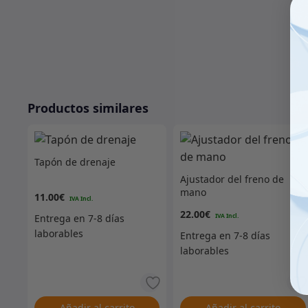
Productos similares
Tapón de drenaje
Ajustador del freno de
mano
11.00
€
22.00
€
Añadir al carrito
Añadir al carrito