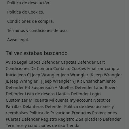
Política de devolución.
Política de Cookies.
Condiciones de compra.
Términos y condiciones de uso.
Aviso legal.
Tal vez estabas buscando
Aviso Legal
Capos Defender
Capotas Defender
Cart
Condiciones De Compra
Contacto
Cookies
Finalizar compra
Inicio
Jeep CJ
Jeep Wrangler
Jeep Wrangler JK
Jeep Wrangler
JL
Jeep Wrangler TJ
Jeep Wrangler YJ
Kit Ensanchamiento
Defender
Kit Suspensión + Muelles Defender
Land Rover
Defender
Lista de deseos
Llantas Defender
Login
Customizer
Mi cuenta
Mi cuenta
my-account
Nosotros
Parrillas Delanteras Defender
Política de devoluciones y
reembolsos
Política de Privacidad
Productos
Promociones
Puertas Defender
Registro
Registro 2
Salpicadero Defender
Términos y condiciones de uso
Tienda