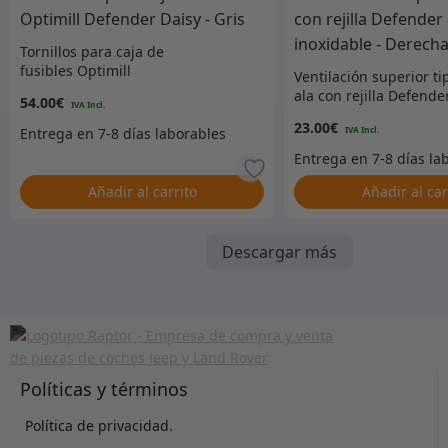
Tornillos para caja de
fusibles Optimill
Ventilación superior ti
Defender Daisy – Gris
ala con rejilla Defende
54.00
€
de acero inoxidable –
23.00
€
Derecha
Añadir al carrito
Añadir al car
Descargar más
Políticas y términos
Política de privacidad.