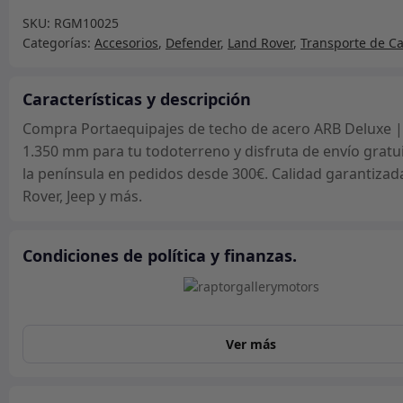
techo
SKU:
RGM10025
de
Categorías:
Accesorios
,
Defender
,
Land Rover
,
Transporte de C
acero
ARB
Deluxe
Características y descripción
|
Compra Portaequipajes de techo de acero ARB Deluxe |
1.850
1.350 mm para tu todoterreno y disfruta de envío gratu
x
la península en pedidos desde 300€. Calidad garantizad
1.350
Rover, Jeep y más.
mm
cantidad
Condiciones de política y finanzas.
Ver más