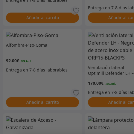
– Par – Negro
Añadir al carrito
Añadir al car
Alfombra-Piso-Goma
92.00
€
Ventilación lateral
Optimill Defender LH –
Negro con malla de ac
170.00
€
inoxidable pulido –
ORP15-BLACKPS
Añadir al carrito
Añadir al car