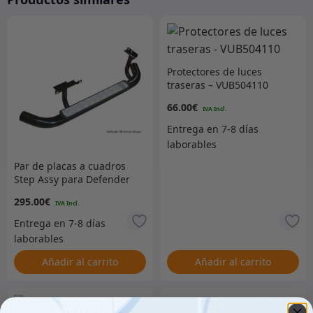
Protectores de luces
traseras – VUB504110
66.00
€
Par de placas a cuadros
Step Assy para Defender
110
295.00
€
Añadir al carrito
Añadir al carrito