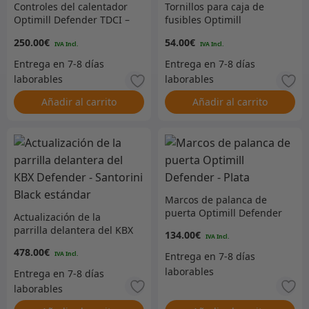
Controles del calentador
Tornillos para caja de
Optimill Defender TDCI –
fusibles Optimill
Gris
Defender Daisy – Plata
250.00
€
54.00
€
Añadir al carrito
Añadir al carrito
Marcos de palanca de
puerta Optimill Defender
Actualización de la
– Plata
parrilla delantera del KBX
134.00
€
Defender – Santorini
478.00
€
Black estándar