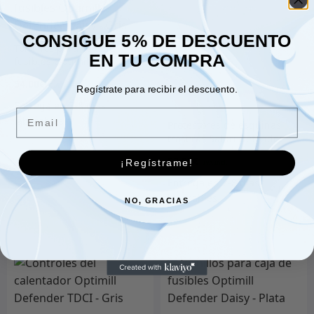
CONSIGUE 5% DE DESCUENTO
Tornillos para caja de
EN TU COMPRA
fusibles Optimill
Defender Daisy – Gris
54.00
€
Regístrate para recibir el descuento.
Email
Protectores de esquinas
traseras Safari Defender
110 5 puertas (par) –
52.00
€
¡Regístrame!
plateado
NO, GRACIAS
Añadir al carrito
Añadir al carrito