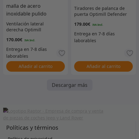
Tiradores de palanca de
puerta Optimill Defender
– Plata
Ventilación lateral
179.00
€
derecha Optimill
Defender – Gris con malla
170.00
€
de acero inoxidable
pulido
Añadir al carrito
Añadir al carrito
Descargar más
Políticas y términos
Política de privacidad.