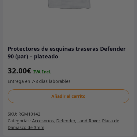
Protectores de esquinas traseras Defender
90 (par) – plateado
32.00
€
Protectores
Añadir al carrito
de
esquinas
SKU:
RGM10142
traseras
Categorías:
Accesorios
,
Defender
,
Land Rover
,
Placa de
Defender
Damasco de 3mm
90