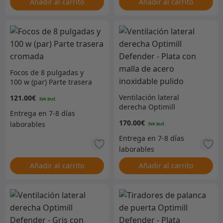
Añadir al carrito
Añadir al carrito
Focos de 8 pulgadas y
100 w (par) Parte trasera
cromada
Ventilación lateral
121.00
€
derecha Optimill
Defender – Plata con
170.00
€
malla de acero inoxidable
pulido
Añadir al carrito
Añadir al carrito