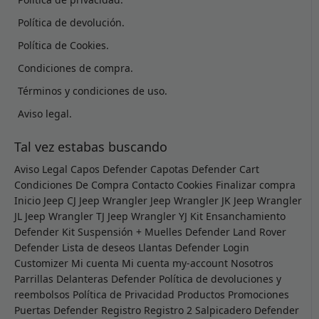
Política de devolución.
Política de Cookies.
Condiciones de compra.
Términos y condiciones de uso.
Aviso legal.
Tal vez estabas buscando
Aviso Legal
Capos Defender
Capotas Defender
Cart
Condiciones De Compra
Contacto
Cookies
Finalizar compra
Inicio
Jeep CJ
Jeep Wrangler
Jeep Wrangler JK
Jeep Wrangler
JL
Jeep Wrangler TJ
Jeep Wrangler YJ
Kit Ensanchamiento
Defender
Kit Suspensión + Muelles Defender
Land Rover
Defender
Lista de deseos
Llantas Defender
Login
Customizer
Mi cuenta
Mi cuenta
my-account
Nosotros
Parrillas Delanteras Defender
Política de devoluciones y
reembolsos
Política de Privacidad
Productos
Promociones
Puertas Defender
Registro
Registro 2
Salpicadero Defender