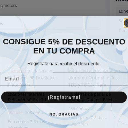
Lune
Sáb
ás
Dom
CONSIGUE 5% DE DESCUENTO
EN TU COMPRA
Regístrate para recibir el descuento.
¡Oferta!
Email
Escalones laterales
Cubiertas de pedal de
¡Regístrame!
Defender 90 Fire & Ice –
aluminio Optimill Billet –
El
El
Plata (par)
TD5 y TDCI – Plata
259.00
€
350.00
€
295.00
€
NO, GRACIAS
precio
precio