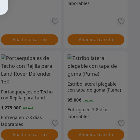
Añadir al carrito
Añadir al carrito
Estribo lateral plegable
con tapa de goma (Puma)
Portaequipajes de Techo
con Rejilla para Land
95.00
€
Rover Defender 130
1,275.00
€
recio
ctual
Añadir al carrito
Añadir al carrito