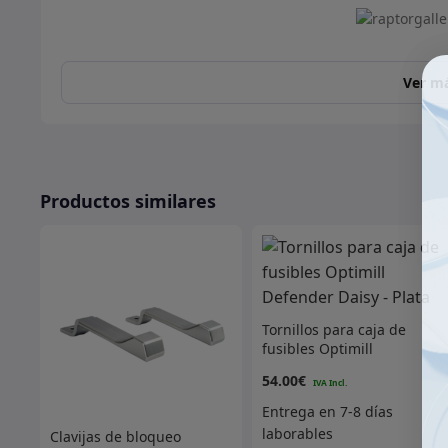
Ver m
Productos similares
Tornillos para caja de
fusibles Optimill
Defender Daisy – Plata
54.00
€
Clavijas de bloqueo