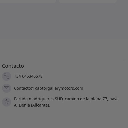
:
0€.
,750.00€.
Contacto
+34 645346578
Contacto@Raptorgallerymotors.com
Partida madrigueres SUD, camino de la plana 77, nave
A, Denia (Alicante).