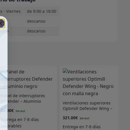
s - Viernes
de 9:00 a 18:00
ado
descanso
ingo
descanso
Panel de interruptores
Defender – Aluminio
Ventilaciones superiores
negro
Optimill Defender Wing –
34.00
€
Negro con malla negra
321.00
€