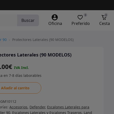
0
0
Buscar
Oficina
Preferido
Cesta
r 90
›
Protectores Laterales (90 MODELOS)
ectores Laterales (90 MODELOS)
.00
€
ctores
Añadir al carrito
ales
RGM10112
LOS)
orías:
Accesorios
,
Defender
,
Escalones Laterales para
dad
der 90
,
Escalones Laterales y Escalones Traseros
,
Land