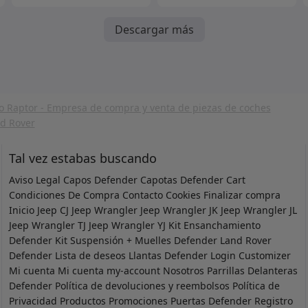
era:
es
Descargar más
1,900.0
1
Tal vez estabas buscando
Aviso Legal
Capos Defender
Capotas Defender
Cart
Condiciones De Compra
Contacto
Cookies
Finalizar compra
Inicio
Jeep CJ
Jeep Wrangler
Jeep Wrangler JK
Jeep Wrangler JL
Jeep Wrangler TJ
Jeep Wrangler YJ
Kit Ensanchamiento
Defender
Kit Suspensión + Muelles Defender
Land Rover
Defender
Lista de deseos
Llantas Defender
Login Customizer
Mi cuenta
Mi cuenta
my-account
Nosotros
Parrillas Delanteras
Defender
Política de devoluciones y reembolsos
Política de
Privacidad
Productos
Promociones
Puertas Defender
Registro