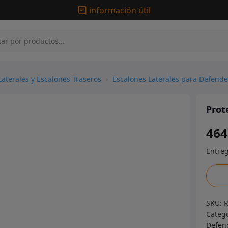
información útil
Laterales y Escalones Traseros
›
Escalones Laterales para Defende
Prot
464
Prote
Later
(90
SKU:
MODE
Categ
canti
Defen