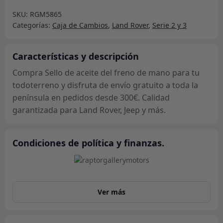
aceite
SKU:
RGM5865
del
Categorías:
Caja de Cambios
,
Land Rover
,
Serie 2 y 3
freno
de
mano
Características y descripción
cantidad
Compra Sello de aceite del freno de mano para tu
todoterreno y disfruta de envío gratuito a toda la
península en pedidos desde 300€. Calidad
garantizada para Land Rover, Jeep y más.
Condiciones de política y finanzas.
Ver más