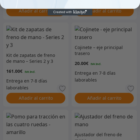
Añadir al carrito
Añadir al carrito
Cojinete – eje principal
trasero
Kit de zapatas de freno
de mano – Series 2 y 3
20.00
€
161.00
€
Añadir al carrito
Añadir al carrito
Ajustador del freno de