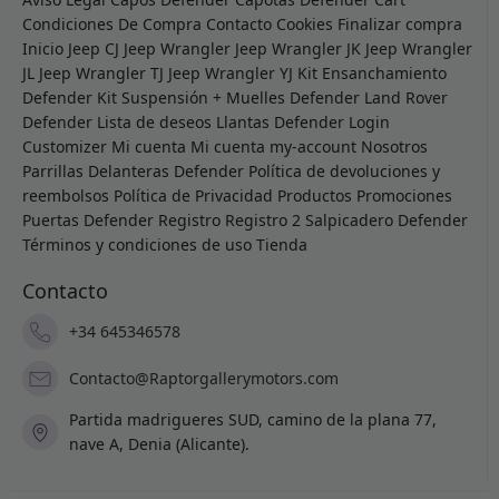
Condiciones De Compra
Contacto
Cookies
Finalizar compra
Inicio
Jeep CJ
Jeep Wrangler
Jeep Wrangler JK
Jeep Wrangler
JL
Jeep Wrangler TJ
Jeep Wrangler YJ
Kit Ensanchamiento
Defender
Kit Suspensión + Muelles Defender
Land Rover
Defender
Lista de deseos
Llantas Defender
Login
Customizer
Mi cuenta
Mi cuenta
my-account
Nosotros
Parrillas Delanteras Defender
Política de devoluciones y
reembolsos
Política de Privacidad
Productos
Promociones
Puertas Defender
Registro
Registro 2
Salpicadero Defender
Términos y condiciones de uso
Tienda
Contacto
+34 645346578
Contacto@Raptorgallerymotors.com
Partida madrigueres SUD, camino de la plana 77,
nave A, Denia (Alicante).