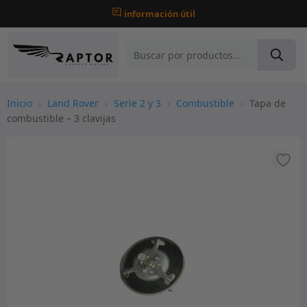
información útil
Inicio
›
Land Rover
›
Serie 2 y 3
›
Combustible
›
Tapa de
combustible – 3 clavijas