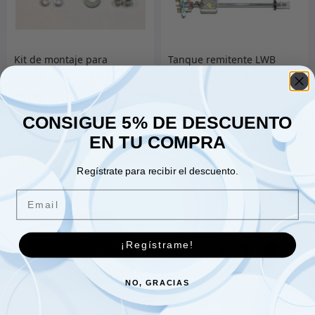
Kit de montaje para
Tanque remitente LWB
depósito de combustible
llenado trasero diesel
552174
17.00
€
147.00
€
CONSIGUE 5% DE DESCUENTO
EN TU COMPRA
Añadir al carrito
Añadir al carrito
Regístrate para recibir el descuento.
Email
¡Regístrame!
NO, GRACIAS