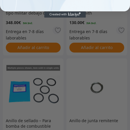
Tanque de combustible
Carburador – Recambio
tipo militar debajo del
para Zenith
asiento – STC613
348.00
€
130.00
€
Añadir al carrito
Añadir al carrito
Anillo de sellado – Para
Anillo de junta remitente
bomba de combustible