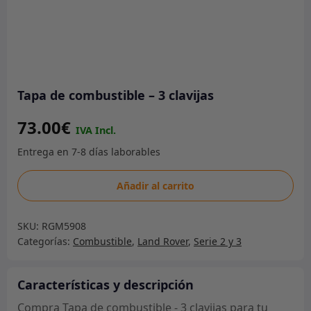
Tapa de combustible – 3 clavijas
73.00
€
Tapa
Añadir al carrito
de
combustible
SKU:
RGM5908
-
Categorías:
Combustible
,
Land Rover
,
Serie 2 y 3
3
clavijas
cantidad
Características y descripción
Compra Tapa de combustible - 3 clavijas para tu