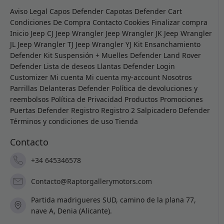
Aviso Legal
Capos Defender
Capotas Defender
Cart
Condiciones De Compra
Contacto
Cookies
Finalizar compra
Inicio
Jeep CJ
Jeep Wrangler
Jeep Wrangler JK
Jeep Wrangler
JL
Jeep Wrangler TJ
Jeep Wrangler YJ
Kit Ensanchamiento
Defender
Kit Suspensión + Muelles Defender
Land Rover
Defender
Lista de deseos
Llantas Defender
Login
Customizer
Mi cuenta
Mi cuenta
my-account
Nosotros
Parrillas Delanteras Defender
Política de devoluciones y
reembolsos
Política de Privacidad
Productos
Promociones
Puertas Defender
Registro
Registro 2
Salpicadero Defender
Términos y condiciones de uso
Tienda
Contacto
+34 645346578
Contacto@Raptorgallerymotors.com
Partida madrigueres SUD, camino de la plana 77,
nave A, Denia (Alicante).