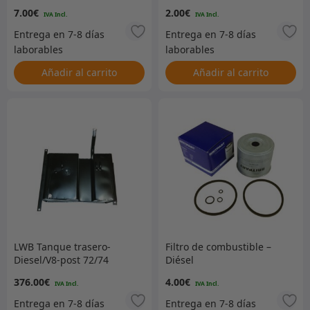
de gasolina / recipiente
7.00
€
2.00
€
de vidrio – ACTUALMENTE
NO DISPONIBLE – SIN ETA
Añadir al carrito
Añadir al carrito
LWB Tanque trasero-
Filtro de combustible –
Diesel/V8-post 72/74
Diésel
(remitente de clip
376.00
€
4.00
€
metálico)