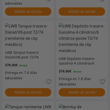
Añadir al carrito
Añadir al carrito
LWB Tanque trasero-
Diesel/V8-post 72/74
LWB Depósito trasero-
(remitente de clip
Gasolina 4 cilindros/6
376.00
€
metálico)
cilindros-poste 72/74
376.00
€
(remitente de clip
metálico)
Añadir al carrito
Añadir al carrito