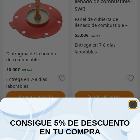
Panel de cubierta de
llenado de combustible –
SWB
55.00
€
Diafragma de la bomba
de combustible
10.00
€
Añadir al carrito
Añadir al carrito
CONSIGUE 5% DE DESCUENTO
EN TU COMPRA
Filtro de combustible –
Diésel