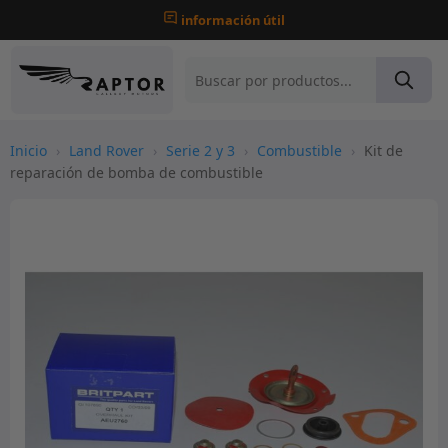
información útil
Inicio
›
Land Rover
›
Serie 2 y 3
›
Combustible
›
Kit de
reparación de bomba de combustible