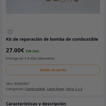
Kit de reparación de bomba de combustible
27.00
€
Kit
Añadir al carrito
de
reparación
SKU:
RGM5937
de
Categorías:
Combustible
,
Land Rover
,
Serie 2 y 3
bomba
de
combustible
Características y descripción