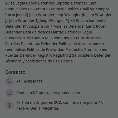
Aviso Legal
Capos Defender
Capotas Defender
Cart
Condiciones De Compra
Contacto
Cookies
Finalizar compra
Inicio
Jeep CJ
Jeep Wrangler
Jeep Wrangler JK
Jeep Wrangler
JL
Jeep Wrangler TJ
Jeep Wrangler YJ
Kit Ensanchamiento
Defender
Kit Suspensión + Muelles Defender
Land Rover
Defender
Lista de deseos
Llantas Defender
Login
Customizer
Mi cuenta
Mi cuenta
my-account
Nosotros
Parrillas Delanteras Defender
Política de devoluciones y
reembolsos
Política de Privacidad
Productos
Promociones
Puertas Defender
Registro
Registro 2
Salpicadero Defender
Términos y condiciones de uso
Tienda
Contacto
+34 645346578
Contacto@Raptorgallerymotors.com
Partida madrigueres SUD, camino de la plana 77,
nave A, Denia (Alicante).