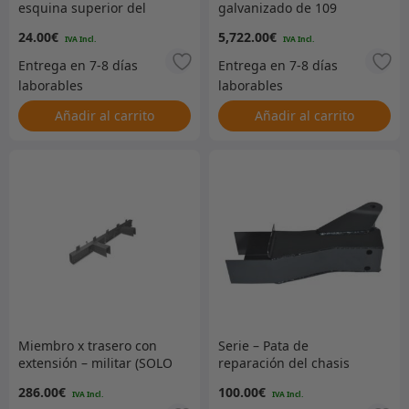
esquina superior del
galvanizado de 109
mamparo derecha
pulgadas y 1 tonelada
24.00
€
5,722.00
€
Añadir al carrito
Añadir al carrito
Miembro x trasero con
Serie – Pata de
extensión – militar (SOLO
reparación del chasis
LIGERO)
delantero – Lado derecho
286.00
€
100.00
€