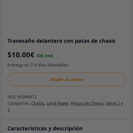
Travesaño delantero con patas de chasis
510.00
€
Travesaño
Añadir al carrito
delantero
con
SKU:
RGM6412
patas
Categorías:
Chasis
,
Land Rover
,
Piezas de Chasis
,
Serie 2 y
de
3
chasis
cantidad
Características y descripción