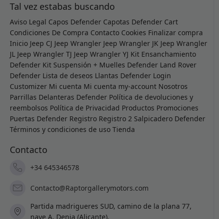
Tal vez estabas buscando
Aviso Legal
Capos Defender
Capotas Defender
Cart
Condiciones De Compra
Contacto
Cookies
Finalizar compra
Inicio
Jeep CJ
Jeep Wrangler
Jeep Wrangler JK
Jeep Wrangler
JL
Jeep Wrangler TJ
Jeep Wrangler YJ
Kit Ensanchamiento
Defender
Kit Suspensión + Muelles Defender
Land Rover
Defender
Lista de deseos
Llantas Defender
Login
Customizer
Mi cuenta
Mi cuenta
my-account
Nosotros
Parrillas Delanteras Defender
Política de devoluciones y
reembolsos
Política de Privacidad
Productos
Promociones
Puertas Defender
Registro
Registro 2
Salpicadero Defender
Términos y condiciones de uso
Tienda
Contacto
+34 645346578
Contacto@Raptorgallerymotors.com
Partida madrigueres SUD, camino de la plana 77,
nave A, Denia (Alicante).