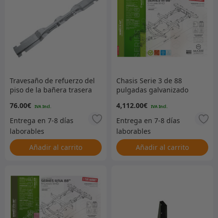
Travesaño de refuerzo del
Chasis Serie 3 de 88
piso de la bañera trasera
pulgadas galvanizado
galvanizado –
con dirección a la
76.00
€
4,112.00
€
Defender/Series 2 y 3 –
derecha
OFERTA ESPECIAL
Añadir al carrito
Añadir al carrito