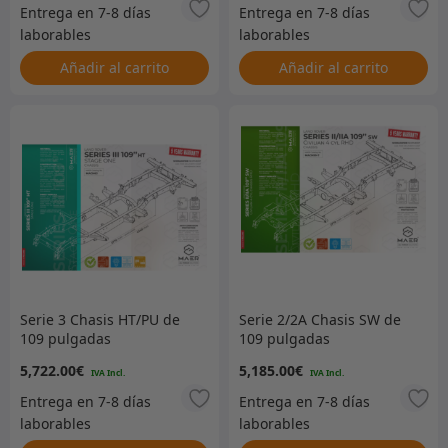
Añadir al carrito
Añadir al carrito
Serie 3 Chasis HT/PU de
Serie 2/2A Chasis SW de
109 pulgadas
109 pulgadas
galvanizado Etapa 1 V8
galvanizado con dirección
5,722.00
€
5,185.00
€
a la derecha